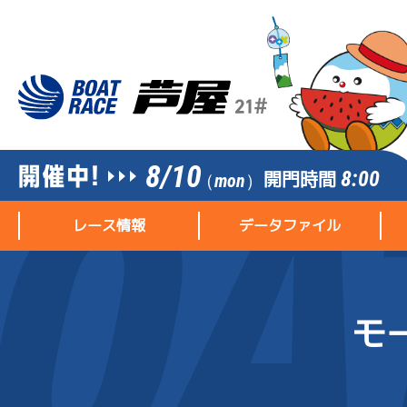
8/10
開門時間
8:00
（mon）
レース情報
データファイル
モ
レース情報
データファイル