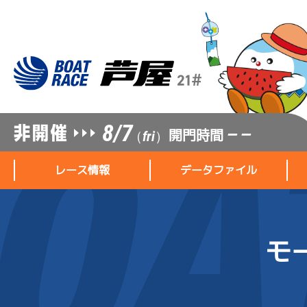
8/7
開門時間
— —
（fri）
レース情報
データファイル
モ
レース情報
データファイル