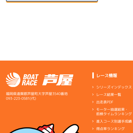
予選特選
-
07/14
-
初日
7R
07/24
予選
２日目
A2
/
4522
9R
古澤 光紀
予選特賞
1R
サンライズＶ戦
6.05
全国勝率
07/15
4R
7.66
２日目
B2
/
5464
当地勝率
サンライズＹ戦
5R
宮田 栞
07/25
サンライズＺ戦
３日目
Ｃ
前節評価
レース情報
12R
1.25
全国勝率
予選特選
シリーズインデックス
2R
0.00
当地勝率
サンライズＷ戦
福岡県遠賀郡芦屋町大字芦屋3540番地
レース結果一覧
07/16
093-223-0581(代)
2R
出走表PDF
３日目
Ｃ
前節評価
サンライズＷ戦
07/26
モーター抽選結果・
-
前検タイムランキング
４日目
12R
進入コース別選手成績
予選特選
得点率ランキング
2R