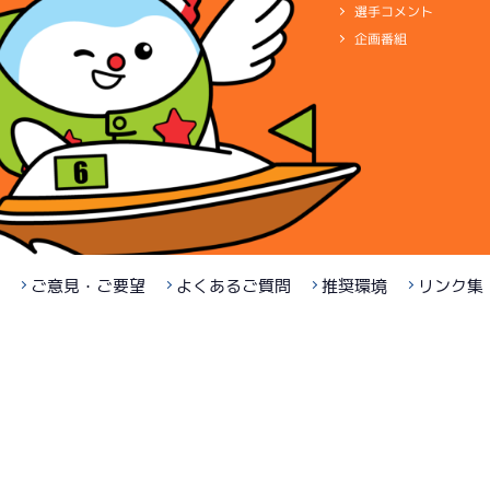
サンライズＷ戦
選手コメント
07/17
4R
企画番組
４日目
サンライズＹ戦
7R
07/27
予選
５日目
11R
準優勝戦
-
07/18
-
５日目
9R
07/28
一般
最終日
12R
優勝戦
ご意見・ご要望
よくあるご質問
推奨環境
リンク集
4R
サンライズＹ戦
07/19
短評
足自体は中堅
最終日
-
電気
…
電気一式
キャブ
…
キ
ペラ
…
プロペラ
ギヤ
…
ギヤ
短評
中堅以上は見
電気
…
電気一式
キャブ
…
キ