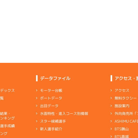
1
.21
１
2m
6.87
1R
南西
4
.05
１
4m
6.82
9R
北東
イズＶ戦
(追い風)
逃 げ
2cm
0.0
選特賞
(向い風)
まくり
4cm
0.0
4
.18
６
2m
6.96
5R
西
3
.12
２
2m
6.74
4R
東
イズＺ戦
(追い風)
2cm
0.0
イズＹ戦
(向い風)
2cm
0.0
-
-
-
-
-
5
.19
５
4m
6.81
-
-
8R
北西
-
-
-
一般
(追い風)
4cm
0.0
6
.20
６
3m
7.00
8R
南西
1
.12
５
3m
6.71
2R
東
予選
(追い風)
3cm
0.0
データファイル
アクセス・
イズＷ戦
(向い風)
3cm
0.0
6
.07
５
6m
7.02
アクセス
モーター台帳
ンデックス
6R
西
5
.17
６
2m
6.75
6R
東
予選
(追い風)
無料タクシー
ボートデータ
一覧
6cm
0.0
一般
(向い風)
2cm
0.0
施設案内
出目データ
-
-
-
-
-
外向発売所「
水面特性・進入コース別情報
選結果・
-
-
ー自体は高評価も、リズムが上がらず
ンキング
-
-
-
ASHIMU CAF
スター候補選手
別選手成績
BTS勝山
新人選手紹介
ャブ
…
キャブレタ
ピストン
…
ピストン
リング
…
ピストンリング
シリ
1
.10
１
1m
6.87
キング
2R
南
ヤ
…
ギヤケース
キャリボ
…
キャリアボデー
リング
BTS高城