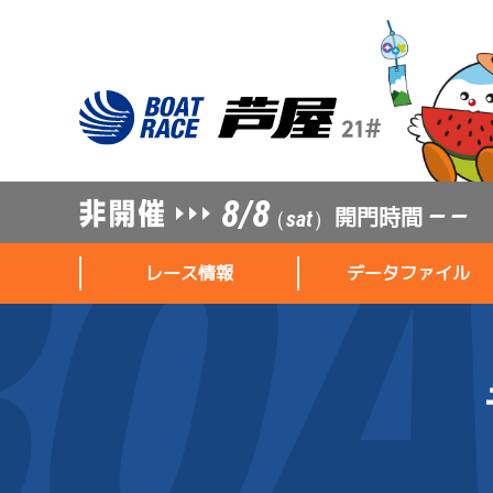
8/8
開門時間
— —
（sat）
レース情報
データファイル
レース情報
データファイル