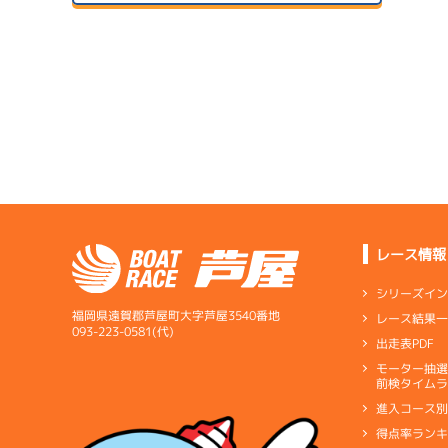
２日目
A2
/
4365
サンラ
盛本 真輔
予
07/14
初日
5.94
全国勝率
サンラ
5.33
当地勝率
サンラ
08/04
３日目
Ｂ
前節評価
07/15
２日目
A2
/
4043
桐本 康臣
レース情報
サンラ
08/05
5.83
全国勝率
最終日
シリーズイ
5.29
当地勝率
福岡県遠賀郡芦屋町大字芦屋3540番地
レース結果
07/16
093-223-0581(代)
出走表PDF
３日目
Ｂ
前節評価
モーター抽
短評
モータ
前検タイムラ
進入コース
電気
…
電気一式
キ
得点率ラン
ペラ
…
プロペラ
ギ