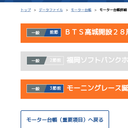
トップ
データファイル
モーター台帳
モーター台帳詳細
ＢＴＳ高城開設２８
前節
一般
シリーズインデックス
モーター台帳
使用者情報
レース結果一覧
ボートデータ
福岡ソフトバンク
開催日
レ
2節前
一般
出走表PDF
出目データ
モーター抽選結果・
サンラ
水面特性・進入コ
08/02
前検タイムランキング
モーニングレース
3節前
一般
初日
進入コース別選手成績
スター候補選手
使用者情報
開催日
レ
モーター台帳（重要項目）へ戻る
サンラ
08/03