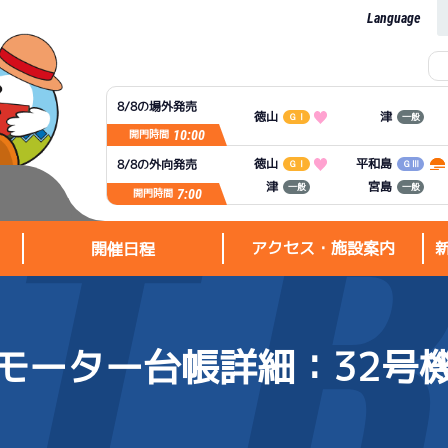
Language
8/8の場外発売
徳山
津
ＧⅠ
一般
10:00
開門時間
平和島
徳山
8/8の外向発売
ＧⅠ
ＧⅢ
宮島
津
一般
一般
7:00
開門時間
アクセス・施設案内
開催日程
モーター台帳詳細
：32号
アクセス・