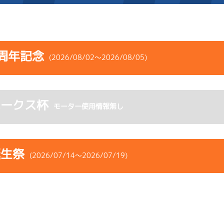
施設案内
周年記念
(2026/08/02～2026/08/05)
得点率ランキング
新人選手紹介
アクセス
コース
ST
着順
風速
展示タイム
選手コメント
無料タクシー・無料バス
ホークス杯
ース
風向
モーター使用情報無し
決まり手
波高
チルト
企画番組
施設案内
6
.25
５
3m
6.82
5R
北西
イズＺ戦
(追い風)
ース別情報
外向発売所「アシ夢テラ
3cm
0.0
誕生祭
(2026/07/14～2026/07/19)
-
-
-
-
-
ASHIMU CAFE
-
-
-
-
-
コース
ST
着順
風速
展示タイム
1
.15
３
1m
6.79
ース
風向
1R
西
リング
決まり手
波高
チルト
イズＶ戦
(追い風)
1cm
0.0