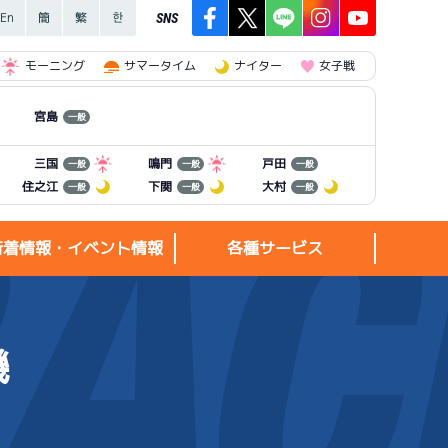
SNS
モーニング
サマータイム
ナイター
女子戦
宮島
一般
三国
鳴門
戸田
一般
一般
一般
住之江
下関
大村
一般
一般
一般
新着情報・イベント情報
各種サービス
機
新着情報・
各種サービス
イベント情報