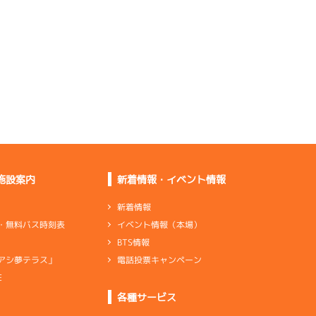
もいかない
ペラが違ったので叩き
変えてみる
少し重さはあるが少し
伸びていく
感触は良くない。調整
を続けます
施設案内
新着情報・イベント情報
伸びを求めているが少
ししか出ない
新着情報
イベント情報（本場）
・無料バス時刻表
出足も伸びも全体的に
BTS情報
良くない
電話投票キャンペーン
アシ夢テラス」
E
ンダ
…
シリンダケース
シャフト
…
クランクシャフト
各種サービス
×2