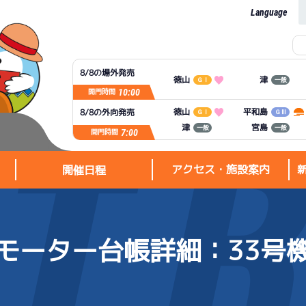
Language
8/8の場外発売
徳山
津
ＧⅠ
一般
10:00
開門時間
平和島
徳山
8/8の外向発売
ＧⅠ
ＧⅢ
宮島
津
一般
一般
7:00
開門時間
アクセス・施設案内
開催日程
モーター台帳詳細
：33号
アクセス・