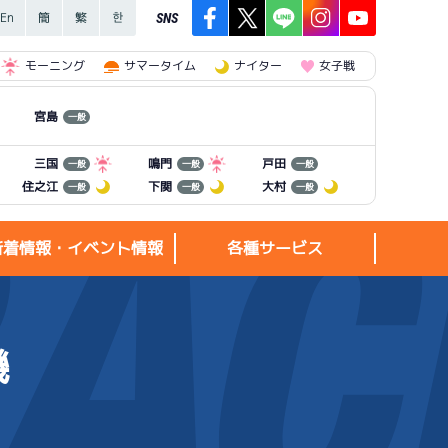
SNS
モーニング
サマータイム
ナイター
女子戦
宮島
一般
三国
鳴門
戸田
一般
一般
一般
住之江
下関
大村
一般
一般
一般
新着情報・イベント情報
各種サービス
機
新着情報・
各種サービス
イベント情報