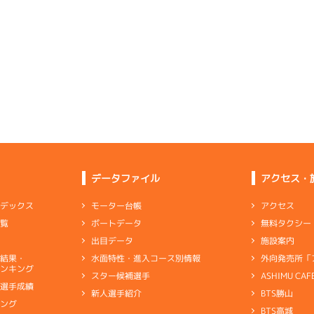
-
-
-
-
-
-
-
-
-
-
-
-
-
-
-
-
-
-
-
-
1
.09
２
4m
6.91
1R
北西
6
.21
３
3m
6.82
7R
北
選特選
(追い風)
4cm
0.0
一般
(左横風)
3cm
-0.5
5
.06
５
4m
6.92
4R
南西
1
.13
３
4m
6.81
1R
北
イズＹ戦
(追い風)
4cm
0.0
優勝戦
(左横風)
4cm
-0.5
4
.19
１
5m
6.97
2R
南西
4
.16
３
2m
6.77
6R
東
選特選
(追い風)
まくり
5cm
0.0
データファイル
アクセス・
一般
(向い風)
2cm
0.0
2
.16
４
6m
6.99
アクセス
モーター台帳
ンデックス
8R
西
1
.14
１
4m
6.76
0R
東
予選
(追い風)
無料タクシー
ボートデータ
一覧
6cm
0.0
抜戦
(向い風)
抜 き
4cm
0.0
施設案内
出目データ
6
.11
５
5m
6.96
2R
西
外向発売所「
水面特性・進入コース別情報
選結果・
に違和感なく「どちらかというと伸び系」
選特選
(追い風)
ンキング
5cm
1.5
ASHIMU CAF
スター候補選手
別選手成績
BTS勝山
新人選手紹介
ャブ
…
キャブレタ
ピストン
…
ピストン
リング
…
ピストンリング
シリ
3
.18
３
1m
6.88
キング
5R
北西
ヤ
…
ギヤケース
キャリボ
…
キャリアボデー
BTS高城