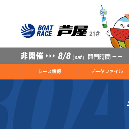
8/8
開門時間
— —
（sat）
レース情報
データファイル
レース情報
データファイル