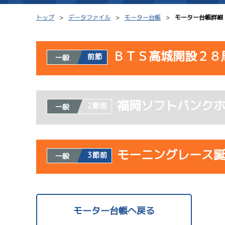
トップ
データファイル
モーター台帳
モーター台帳詳細
ＢＴＳ高城開設２８
前節
一般
シリーズインデックス
モーター台帳
使用者情報
レース結果一覧
ボートデータ
福岡ソフトバンク
開催日
レ
2節前
一般
出走表PDF
出目データ
モーター抽選結果・
水面特性・進入コ
08/02
前検タイムランキング
モーニングレース
3節前
一般
初日
進入コース別選手成績
スター候補選手
1
予
使用者情報
開催日
レ
モーター台帳へ戻る
08/03