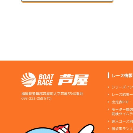
２日目
B1
/
5090
生方 靖亜
07/14
初日
5.03
全国勝率
1
予
5.40
当地勝率
08/04
３日目
Ｂ
前節評価
1
サンラ
準
07/15
２日目
A1
/
3965
1
北中 元樹
予
レース情報
08/05
6.00
全国勝率
最終日
シリーズイ
5.31
当地勝率
1
福岡県遠賀郡芦屋町大字芦屋3540番地
レース結果
選
07/16
093-223-0581(代)
出走表PDF
３日目
Ｂ
前節評価
1
モーター抽
短評
全体的
予
前検タイムラ
進入コース
電気
…
電気一式
キ
得点率ラン
ペラ
…
プロペラ
ギ