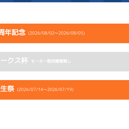
施設案内
周年記念
(2026/08/02～2026/08/05)
得点率ランキング
新人選手紹介
アクセス
コース
ST
着順
風速
展示タイム
選手コメント
無料タクシー・無料バス
ホークス杯
ース
風向
モーター使用情報無し
決まり手
波高
チルト
企画番組
施設案内
5
.21
３
4m
6.89
7R
西
予選
(追い風)
ース別情報
外向発売所「アシ夢テラ
4cm
0.0
誕生祭
(2026/07/14～2026/07/19)
2
.15
１
4m
6.85
ASHIMU CAFE
1R
北西
選特選
(追い風)
差 し
4cm
0.0
コース
ST
着順
風速
展示タイム
4
.16
１
3m
6.81
ース
風向
6R
北東
決まり手
波高
チルト
予選
(向い風)
まくり
3cm
0.0