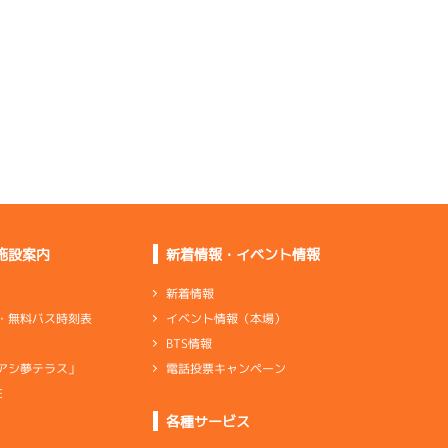
重過ぎます
悪くない。ペラしっか
り合わせる
流れ気味だけど伸びは
すごくいい
あまり良くない。引き
続きペラする
施設案内
新着情報・イベント情報
レース失敗したが足は
いい状態
新着情報
イベント情報（本場）
・無料バス時刻表
伸びに寄せて伸びは少
BTS情報
し良かった
電話投票キャンペーン
アシ夢テラス」
E
ンダ
…
シリンダケース
シャフト
…
クランクシャフト
各種サービス