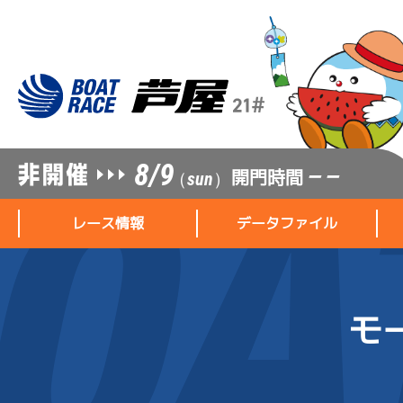
8/9
開門時間
— —
（sun）
レース情報
データファイル
モ
レース情報
データファイル