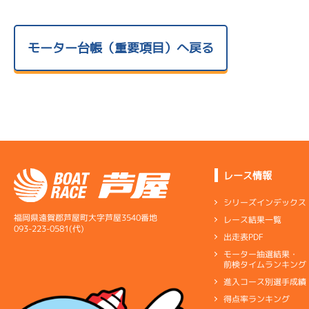
予選特選
2R
サンライズＷ戦
使用者情報
07/28
開催日
レース
5R
モーター台帳（重要項目）へ戻る
最終日
サンライズＺ戦
6R
08/03
一般
２日目
A2
/
3888
1R
サンライズＶ戦
山本 英志
-
07/14
短評
「エンジンは
初日
6.22
全国勝率
8R
電気
…
電気一式
キャブ
…
キ
4R
予選
5.35
B1
/
5022
当地勝率
サンライズＹ戦
ペラ
…
プロペラ
ギヤ
…
ギヤ
伊藤 尚汰
08/04
３日目
Ｂ
5R
前節評価
レース情報
9R
サンライズＺ戦
4.35
全国勝率
一般
07/15
シリーズインデックス
5.11
２日目
B1
/
3993
当地勝率
福岡県遠賀郡芦屋町大字芦屋3540番地
レース結果一覧
永井 聖美
-
093-223-0581(代)
出走表PDF
-
Ｂ
前節評価
08/05
モーター抽選結果・
5.60
全国勝率
前検タイムランキング
最終日
3R
0.00
当地勝率
9R
進入コース別選手成績
サンライズＸ戦
アシ夢特選
07/16
得点率ランキング
３日目