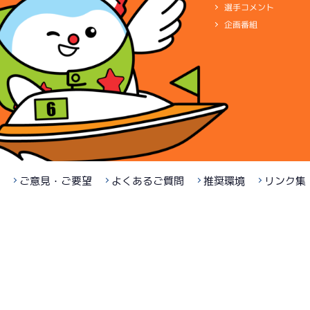
サンライズＸ戦
選手コメント
07/17
1R
企画番組
４日目
サンライズＶ戦
11R
07/27
予選特選
５日目
9R
一般
-
07/18
1R
５日目
サンライズＶ戦
8R
07/28
一般
最終日
6R
一般
ご意見・ご要望
よくあるご質問
推奨環境
リンク集
2R
サンライズＷ戦
07/19
短評
リング交換し
最終日
6R
電気
…
電気一式
キャブ
…
キ
一般
ペラ
…
プロペラ
ギヤ
…
ギヤ
短評
調整のゾーン
電気
…
電気一式
キャブ
…
キ