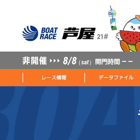
8/8
開門時間
— —
（sat）
レース情報
データファイル
レース情報
データファイル