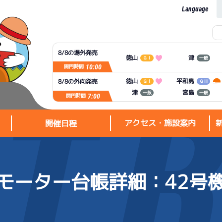
Language
8/8の場外発売
徳山
津
ＧⅠ
一般
10:00
開門時間
平和島
徳山
8/8の外向発売
ＧⅠ
ＧⅢ
宮島
津
一般
一般
7:00
開門時間
アクセス・施設案内
開催日程
モーター台帳詳細
：42号
アクセス・