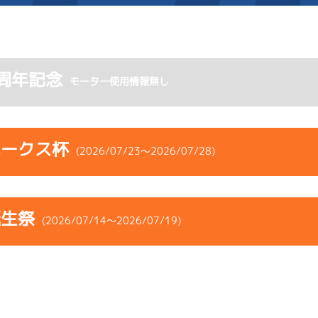
施設案内
周年記念
モーター使用情報無し
得点率ランキング
新人選手紹介
アクセス
選手コメント
無料タクシー・無料バス
ホークス杯
(2026/07/23～2026/07/28)
企画番組
施設案内
コース
ST
着順
風速
展示タイム
ース別情報
外向発売所「アシ夢テラ
誕生祭
ース
風向
(2026/07/14～2026/07/19)
決まり手
波高
チルト
ASHIMU CAFE
2
.31
６
1m
6.76
3R
南
イズＸ戦
(右横風)
コース
ST
着順
風速
展示タイム
1cm
0.0
ース
風向
決まり手
波高
チルト
-
-
-
-
-
-
-