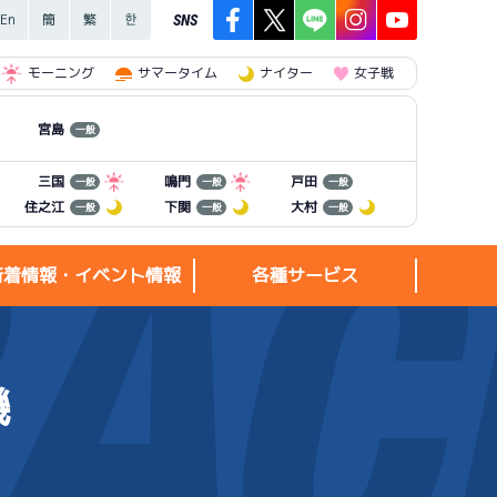
SNS
モーニング
サマータイム
ナイター
女子戦
宮島
一般
三国
鳴門
戸田
一般
一般
一般
住之江
下関
大村
一般
一般
一般
新着情報・イベント情報
各種サービス
機
新着情報・
各種サービス
イベント情報