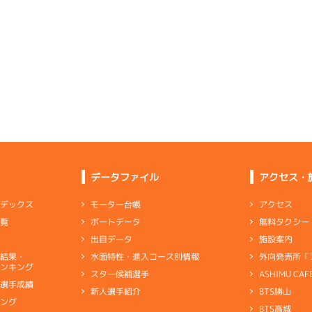
5
.21
３
2m
6.81
-
-
-
3R
南西
イズＸ戦
(追い風)
2cm
0.0
5
.18
５
2m
6.82
5R
北西
イズＺ戦
(追い風)
1
.14
１
4m
6.82
2cm
0.0
0R
北西
選特賞
(追い風)
逃 げ
4cm
0.0
3
.23
６
3m
6.86
9R
北西
選特賞
(追い風)
6
.15
３
4m
6.88
3cm
0.0
4R
南西
イズＹ戦
(追い風)
4cm
0.0
-
-
-
-
-
-
-
3
.07
１
5m
7.00
-
-
-
1R
南西
選特選
(追い風)
抜 き
5cm
0.0
データファイル
アクセス・
6
.16
４
3m
6.80
8R
北西
予選
(追い風)
-
-
-
-
-
3cm
0.0
アクセス
モーター台帳
ンデックス
-
-
無料タクシー
ボートデータ
一覧
-
-
-
3
.17
４
3m
6.81
5R
西
施設案内
出目データ
イズＺ戦
(追い風)
6
.16
５
6m
6.91
3cm
0.0
8R
西
外向発売所「
水面特性・進入コース別情報
選結果・
予選
(追い風)
ンキング
6cm
0.0
ASHIMU CAF
スター候補選手
6
.28
６
3m
6.87
0R
北西
別選手成績
BTS勝山
新人選手紹介
選特賞
(追い風)
1
.14
１
1m
6.79
3cm
0.0
キング
1R
南
BTS高城