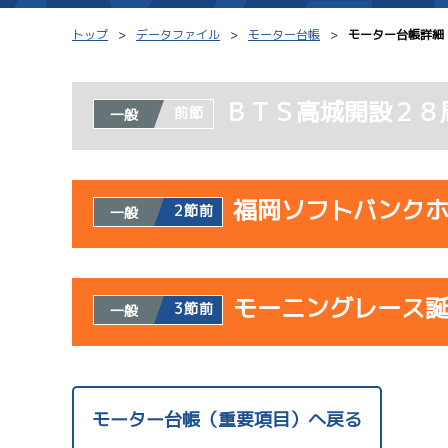
トップ
データファイル
モーター台帳
モーター台帳詳細
ＢＴＳ高城開設２８
前節
一般
シリーズインデックス
モーター台帳
レース結果一覧
ボートデータ
福岡ソフトバンク
2節前
一般
出走表PDF
出目データ
モーター抽選結果・
水面特性・進入コ
使用者情報
前検タイムランキング
モーニングレース
開催日
レ
3節前
一般
進入コース別選手成績
スター候補選手
サンラ
使用者情報
07/23
開催日
レ
モーター台帳（重要項目）へ戻る
初日