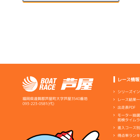
サンラ
07/14
初日
サンラ
1
07/24
予
２日目
B2
/
4882
瀧川 千依
予
サンラ
2.44
全国勝率
07/15
2.67
２日目
A2
/
4033
当地勝率
1
伊藤 将吉
07/25
予
３日目
Ｂ
前節評価
レース情報
5.98
全国勝率
シリーズイ
7.20
当地勝率
福岡県遠賀郡芦屋町大字芦屋3540番地
レース結果
07/16
093-223-0581(代)
出走表PDF
３日目
Ｃ
前節評価
サンラ
07/26
モーター抽
前検タイムラ
４日目
1
進入コース
予
得点率ラン