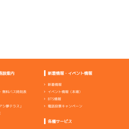
何もしていない。この
まま行ける
スタートを含めて分か
っていない
足は普通。もう少し伸
びが欲しい
乗り心地を含めて普通
の感じです
施設案内
新着情報・イベント情報
新着情報
イベント情報（本場）
・無料バス時刻表
足はいい。特にグリッ
BTS情報
プ感がいい
電話投票キャンペーン
アシ夢テラス」
足は普通。ターン回り
が良くない
E
各種サービス