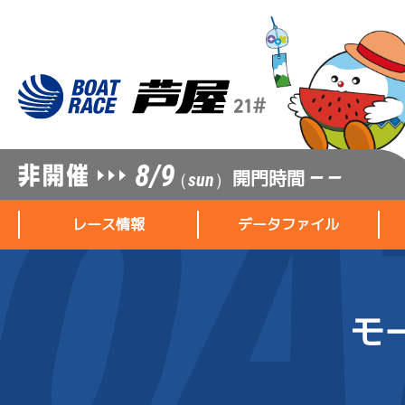
8/9
開門時間
— —
（sun）
レース情報
データファイル
モ
レース情報
データファイル