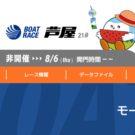
8/6
開門時間
— —
（thu）
レース情報
データファイル
モ
レース情報
データファイル