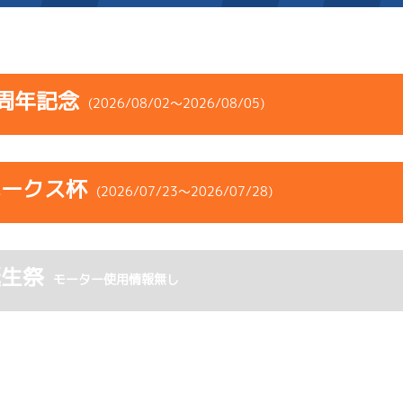
施設案内
周年記念
(2026/08/02～2026/08/05)
得点率ランキング
新人選手紹介
アクセス
コース
ST
着順
風速
展示タイム
選手コメント
無料タクシー・無料バス
ホークス杯
ース
風向
(2026/07/23～2026/07/28)
決まり手
波高
チルト
企画番組
施設案内
1
.07
１
3m
6.76
5R
北西
ペラ
イズＺ戦
(追い風)
コース
ST
着順
風速
展示タイム
ース別情報
外向発売所「アシ夢テラ
逃 げ
3cm
0.0
誕生祭
ース
風向
モーター使用情報無し
決まり手
波高
チルト
4
.15
１
3m
6.81
ASHIMU CAFE
2R
北西
ムレース
(追い風)
-
-
-
-
-
まくり差し
3cm
0.0
-
-
-
-
-
5
.16
３
1m
6.75
4R
東
イズＹ戦
(向い風)
1
.10
１
3m
6.86
1cm
0.0
7R
北西