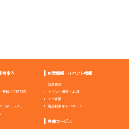
あまあいい
重グリップ系でいっ
て、まずまず
出足の進みが良く伸び
も悪くない
グリップが良くトータ
ルでもいい
施設案内
新着情報・イベント情報
出口で進んでいるし全
体的にいい
新着情報
イベント情報（本場）
・無料バス時刻表
BTS情報
電話投票キャンペーン
アシ夢テラス」
調整失敗。バランス型
に戻していく
E
ンダ
…
シリンダケース
シャフト
…
クランクシャフト
各種サービス