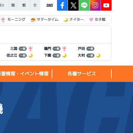
SNS
モーニング
サマータイム
ナイター
女子戦
三国
鳴門
戸田
一般
一般
一般
住之江
下関
大村
一般
一般
一般
新着情報・イベント情報
各種サービス
機
新着情報・
各種サービス
イベント情報