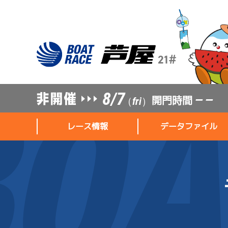
8/7
開門時間
— —
（fri）
レース情報
データファイル
レース情報
データファイル