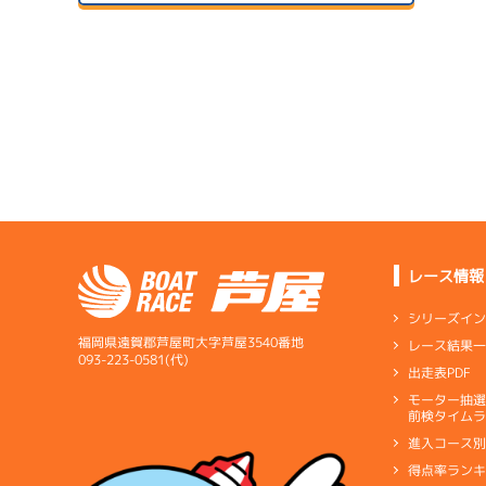
２日目
A1
/
4072
1
森永 淳
予
サンラ
7.12
全国勝率
07/24
7.61
２日目
B1
/
4336
当地勝率
サンラ
1
松田 竜馬
08/04
予
３日目
Ｂ
前節評価
1
4.70
全国勝率
準
5.20
当地勝率
サンラ
07/25
３日目
Ａ
前節評価
レース情報
08/05
最終日
シリーズイ
1
福岡県遠賀郡芦屋町大字芦屋3540番地
レース結果
優
093-223-0581(代)
出走表PDF
サンラ
07/26
モーター抽
短評
中堅上
前検タイムラ
４日目
進入コース
電気
…
電気一式
キ
得点率ラン
ペラ
…
プロペラ
ギ