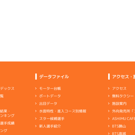
予選
(追い風)
逃 げ
3cm
0.0
2
.19
４
4m
6.80
0R
北
選特賞
(左横風)
6
.14
４
0m
6.80
4cm
0.0
1R
無風
イズＶ戦
(無風)
1cm
0.0
1
.07
１
2m
6.73
4R
東
イズＹ戦
(向い風)
5
.11
１
3m
6.84
逃 げ
2cm
0.0
1R
北西
選特選
(追い風)
差 し
3cm
0.0
2
.11
１
4m
6.81
1R
北
優勝戦
(左横風)
4
.09
５
2m
6.81
差 し
4cm
0.0
1R
西
イズＶ戦
(追い風)
2cm
0.0
-
-
-
-
-
-
-
データファイル
アクセス・
3
.15
２
3m
6.76
-
-
-
8R
北西
予選
(追い風)
3cm
0.0
アクセス
モーター台帳
ンデックス
3
.12
２
4m
6.70
2R
東
無料タクシー
ボートデータ
一覧
勝戦
(向い風)
2
.17
２
1m
6.84
4cm
0.0
2R
西
施設案内
出目データ
イズＷ戦
(追い風)
1cm
0.0
外向発売所「
水面特性・進入コース別情報
選結果・
位を楽にクリアして地元ベスト６に成功
ンキング
ASHIMU CAF
スター候補選手
4
.14
４
2m
6.83
6R
北西
別選手成績
BTS勝山
新人選手紹介
ャブ
…
キャブレタ
ピストン
…
ピストン
リング
…
ピストンリング
シリ
予選
(追い風)
2cm
0.0
キング
ヤ
…
ギヤケース
キャリボ
…
キャリアボデー
BTS高城