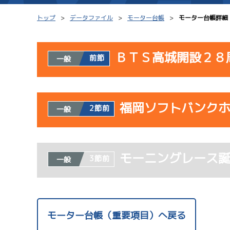
トップ
データファイル
モーター台帳
モーター台帳詳細
ＢＴＳ高城開設２８
前節
一般
シリーズインデックス
モーター台帳
使用者情報
レース結果一覧
ボートデータ
福岡ソフトバンク
開催日
レ
2節前
一般
出走表PDF
出目データ
モーター抽選結果・
サンラ
水面特性・進入コ
使用者情報
08/02
前検タイムランキング
モーニングレース
開催日
レ
3節前
一般
初日
進入コース別選手成績
スター候補選手
1
ドリー
07/23
モーター台帳（重要項目）へ戻る
初日
サンラ
08/03