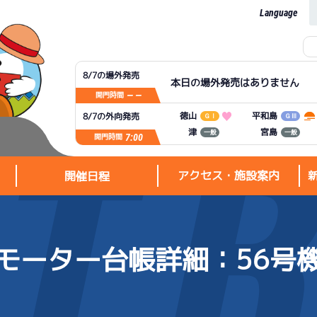
Language
8/7の場外発売
本日の場外発売はありません
— —
開門時間
平和島
徳山
8/7の外向発売
ＧⅠ
ＧⅢ
宮島
津
一般
一般
7:00
開門時間
アクセス・施設案内
開催日程
モーター台帳詳細
：56号
アクセス・