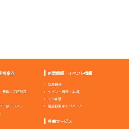
あまあいい
重グリップ系でいっ
て、まずまず
出足の進みが良く伸び
も悪くない
グリップが良くトータ
ルでもいい
施設案内
新着情報・イベント情報
出口で進んでいるし全
体的にいい
新着情報
イベント情報（本場）
・無料バス時刻表
BTS情報
電話投票キャンペーン
アシ夢テラス」
調整失敗。バランス型
に戻していく
E
ンダ
…
シリンダケース
シャフト
…
クランクシャフト
各種サービス