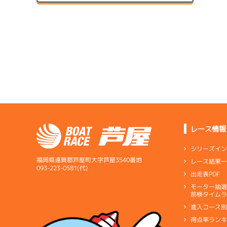
２日目
A1
/
4072
1
森永 淳
予
サンラ
7.12
全国勝率
07/24
7.61
２日目
B1
/
4336
当地勝率
サンラ
1
松田 竜馬
08/04
予
３日目
Ｂ
前節評価
1
4.70
全国勝率
準
5.20
当地勝率
サンラ
07/25
３日目
Ａ
前節評価
レース情報
08/05
最終日
シリーズイ
1
福岡県遠賀郡芦屋町大字芦屋3540番地
レース結果
優
093-223-0581(代)
出走表PDF
サンラ
07/26
モーター抽
短評
中堅上
前検タイムラ
４日目
進入コース
電気
…
電気一式
キ
得点率ラン
ペラ
…
プロペラ
ギ