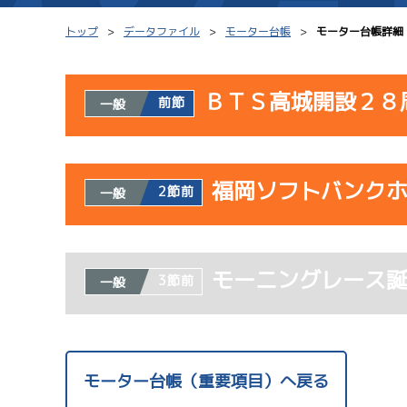
トップ
データファイル
モーター台帳
モーター台帳詳細
ＢＴＳ高城開設２８
前節
一般
シリーズインデックス
モーター台帳
使用者情報
レース結果一覧
ボートデータ
福岡ソフトバンク
開催日
レ
2節前
一般
出走表PDF
出目データ
モーター抽選結果・
サンラ
水面特性・進入コ
使用者情報
08/02
前検タイムランキング
モーニングレース
開催日
レ
3節前
一般
初日
進入コース別選手成績
スター候補選手
1
ドリー
07/23
モーター台帳（重要項目）へ戻る
初日
サンラ
08/03