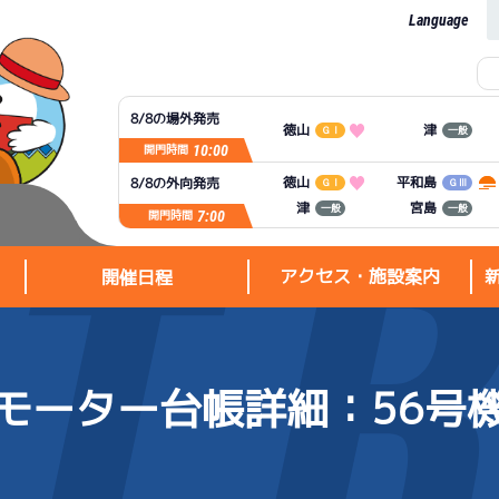
Language
8/8の場外発売
徳山
津
ＧⅠ
一般
10:00
開門時間
平和島
徳山
8/8の外向発売
ＧⅠ
ＧⅢ
宮島
津
一般
一般
7:00
開門時間
アクセス・施設案内
開催日程
モーター台帳詳細
：56号
アクセス・