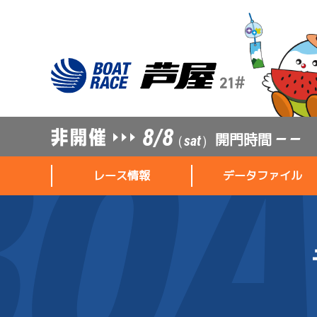
8/8
開門時間
— —
（sat）
レース情報
データファイル
レース情報
データファイル