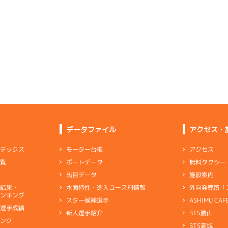
予選
(追い風)
逃 げ
3cm
0.0
2
.19
４
4m
6.80
0R
北
選特賞
(左横風)
6
.14
４
0m
6.80
4cm
0.0
1R
無風
イズＶ戦
(無風)
1cm
0.0
1
.07
１
2m
6.73
4R
東
イズＹ戦
(向い風)
5
.11
１
3m
6.84
逃 げ
2cm
0.0
1R
北西
選特選
(追い風)
差 し
3cm
0.0
2
.11
１
4m
6.81
1R
北
優勝戦
(左横風)
4
.09
５
2m
6.81
差 し
4cm
0.0
1R
西
イズＶ戦
(追い風)
2cm
0.0
-
-
-
-
-
-
-
データファイル
アクセス・
3
.15
２
3m
6.76
-
-
-
8R
北西
予選
(追い風)
3cm
0.0
アクセス
モーター台帳
ンデックス
3
.12
２
4m
6.70
2R
東
無料タクシー
ボートデータ
一覧
勝戦
(向い風)
2
.17
２
1m
6.84
4cm
0.0
2R
西
施設案内
出目データ
イズＷ戦
(追い風)
1cm
0.0
外向発売所「
水面特性・進入コース別情報
選結果・
位を楽にクリアして地元ベスト６に成功
ンキング
ASHIMU CAF
スター候補選手
4
.14
４
2m
6.83
6R
北西
別選手成績
BTS勝山
新人選手紹介
ャブ
…
キャブレタ
ピストン
…
ピストン
リング
…
ピストンリング
シリ
予選
(追い風)
2cm
0.0
キング
ヤ
…
ギヤケース
キャリボ
…
キャリアボデー
BTS高城