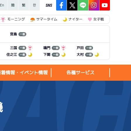
SNS
モーニング
サマータイム
ナイター
女子戦
宮島
一般
三国
鳴門
戸田
一般
一般
一般
住之江
下関
大村
一般
一般
一般
新着情報・イベント情報
各種サービス
機
新着情報・
各種サービス
イベント情報