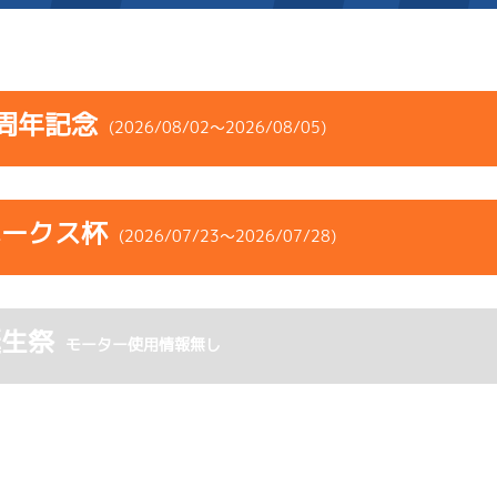
施設案内
周年記念
(2026/08/02～2026/08/05)
得点率ランキング
新人選手紹介
アクセス
コース
ST
着順
風速
展示タイム
選手コメント
無料タクシー・無料バス
ホークス杯
ース
風向
(2026/07/23～2026/07/28)
決まり手
波高
チルト
企画番組
施設案内
1
.07
１
3m
6.76
5R
北西
ペラ
イズＺ戦
(追い風)
コース
ST
着順
風速
展示タイム
ース別情報
外向発売所「アシ夢テラ
逃 げ
3cm
0.0
誕生祭
ース
風向
モーター使用情報無し
決まり手
波高
チルト
4
.15
１
3m
6.81
ASHIMU CAFE
2R
北西
ムレース
(追い風)
-
-
-
-
-
まくり差し
3cm
0.0
-
-
-
-
-
5
.16
３
1m
6.75
4R
東
イズＹ戦
(向い風)
1
.10
１
3m
6.86
1cm
0.0
7R
北西