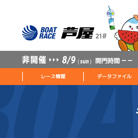
8/9
開門時間
— —
（sun）
レース情報
データファイル
レース情報
データファイル