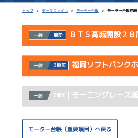
トップ
データファイル
モーター台帳
モーター台帳詳細
ＢＴＳ高城開設２８
前節
一般
シリーズインデックス
モーター台帳
使用者情報
レース結果一覧
ボートデータ
福岡ソフトバンク
開催日
レ
2節前
一般
出走表PDF
出目データ
モーター抽選結果・
水面特性・進入コ
使用者情報
08/02
前検タイムランキング
モーニングレース
開催日
レ
3節前
一般
初日
進入コース別選手成績
スター候補選手
07/23
モーター台帳（重要項目）へ戻る
初日
サンラ
08/03