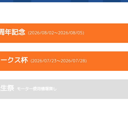
施設案内
周年記念
(2026/08/02～2026/08/05)
得点率ランキング
新人選手紹介
アクセス
コース
ST
着順
風速
展示タイム
選手コメント
無料タクシー・無料バス
ホークス杯
ース
風向
(2026/07/23～2026/07/28)
決まり手
波高
チルト
企画番組
施設案内
-
-
-
-
-
-
-
コース
ST
着順
風速
展示タイム
ース別情報
外向発売所「アシ夢テラ
-
-
-
誕生祭
ース
風向
モーター使用情報無し
決まり手
波高
チルト
3
.13
４
4m
6.88
ASHIMU CAFE
8R
西
予選
(追い風)
-
-
-
-
-
4cm
0.0
-
-
-
-
-
5
.27
５
1m
6.85
1R
西
イズＶ戦
(追い風)
6
.15
４
4m
6.85
1cm
-0.5
9R
北西