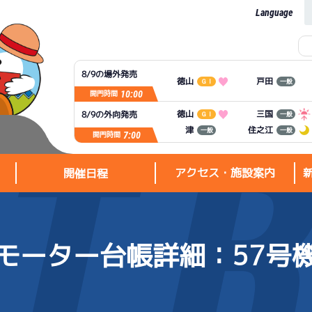
Language
8/9の場外発売
徳山
戸田
ＧⅠ
一般
10:00
開門時間
徳山
三国
8/9の外向発売
ＧⅠ
一般
住之江
津
一般
一般
7:00
開門時間
アクセス・施設案内
開催日程
モーター台帳詳細
：57号
アクセス・