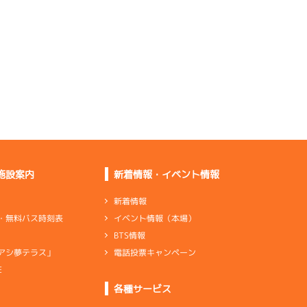
です
足自体は悪くないが体
感が違う
足は変わらずいい。最
高です
足はいいので乗れるよ
うにしたい
施設案内
新着情報・イベント情報
悪くない。違和感なく
レースできる
新着情報
イベント情報（本場）
・無料バス時刻表
BTS情報
電話投票キャンペーン
アシ夢テラス」
足はいいけど乗り心地
が良くない
E
ンダ
…
シリンダケース
シャフト
…
クランクシャフト
各種サービス