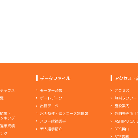
選特賞
(追い風)
4cm
0.0
2
.23
４
2m
6.82
7R
北
予選
(左横風)
2
.05
２
2m
6.78
2cm
-0.5
4R
北西
イズＹ戦
(追い風)
2cm
0.0
6
.13
４
2m
6.79
1R
北東
イズＶ戦
(向い風)
1
.25
４
3m
6.83
2cm
-0.5
1R
北西
選特選
(追い風)
3cm
0.0
-
-
-
-
-
-
-
5
.19
６
3m
6.75
-
-
-
8R
北西
予選
(追い風)
3cm
0.0
4
.19
３
3m
6.77
1R
東
データファイル
アクセス・
イズＶ戦
(向い風)
5
.05
３
3m
6.85
3cm
-0.5
2R
北西
選特選
(追い風)
3cm
-0.5
アクセス
モーター台帳
ンデックス
2
.27
５
4m
6.78
8R
東
無料タクシー
ボートデータ
一覧
一般
(向い風)
1
.26
５
1m
6.80
4cm
-0.5
3R
西
施設案内
出目データ
イズＸ戦
(追い風)
1cm
0.0
外向発売所「
水面特性・進入コース別情報
選結果・
一番の足」だが乗り心地が合わなかった
ンキング
ASHIMU CAF
スター候補選手
4
.14
６
4m
6.81
1R
北西
別選手成績
BTS勝山
新人選手紹介
ャブ
…
キャブレタ
ピストン
…
ピストン
リング
…
ピストンリング
シリ
選特選
(追い風)
4cm
0.0
キング
ヤ
…
ギヤケース
キャリボ
…
キャリアボデー
BTS高城