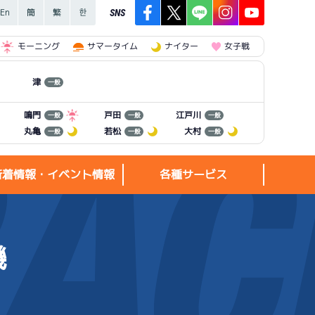
SNS
モーニング
サマータイム
ナイター
女子戦
津
一般
江戸川
鳴門
戸田
一般
一般
一般
丸亀
若松
大村
一般
一般
一般
新着情報・イベント情報
各種サービス
機
新着情報・
各種サービス
イベント情報