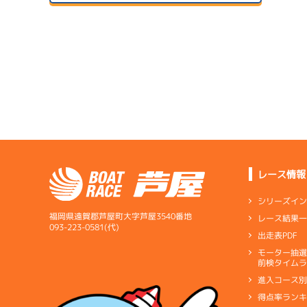
予
２日目
B1
/
3596
河上 年昭
サンラ
4.41
全国勝率
07/24
4.44
２日目
A2
/
4027
当地勝率
サンラ
1
松江 秀徳
08/04
予
３日目
Ｂ
前節評価
5.74
全国勝率
5.21
当地勝率
07/25
３日目
Ｂ
前節評価
レース情報
サンラ
1
08/05
予
最終日
シリーズイ
福岡県遠賀郡芦屋町大字芦屋3540番地
レース結果
093-223-0581(代)
出走表PDF
サンラ
07/26
モーター抽
短評
「今年
前検タイムラ
４日目
1
進入コース
電気
…
電気一式
キ
予
得点率ラン
ペラ
…
プロペラ
ギ