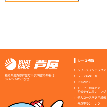
２日目
A1
/
4366
8R
前沢 丈史
予選
2R
サンライズＷ戦
6.60
全国勝率
07/24
5R
4.70
２日目
B1
/
3305
当地勝率
サンライズＺ戦
7R
小野 信樹
08/04
予選
３日目
Ｄ
前節評価
12R
4.04
全国勝率
準優勝戦
2R
4.50
当地勝率
サンライズＷ戦
07/25
-
３日目
Ｃ
前節評価
レース情報
9R
08/05
予選特賞
最終日
シリーズインデックス
12R
福岡県遠賀郡芦屋町大字芦屋3540番地
レース結果一覧
優勝戦
093-223-0581(代)
5R
出走表PDF
サンライズＺ戦
07/26
モーター抽選結果・
短評
スリットは持
前検タイムランキング
４日目
進入コース別選手成績
-
電気
…
電気一式
キャブ
…
キ
得点率ランキング
ペラ
…
プロペラ
ギヤ
…
ギヤ