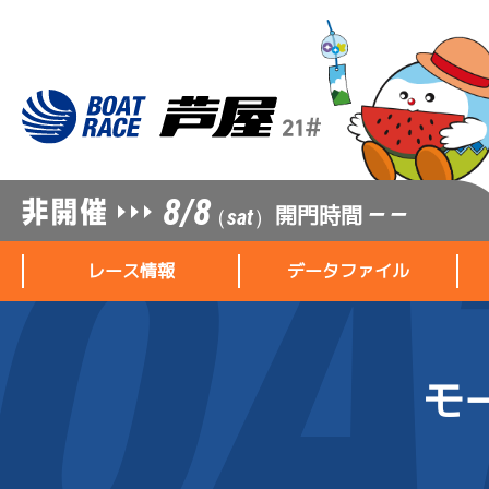
8/8
開門時間
— —
（sat）
レース情報
データファイル
モ
レース情報
データファイル