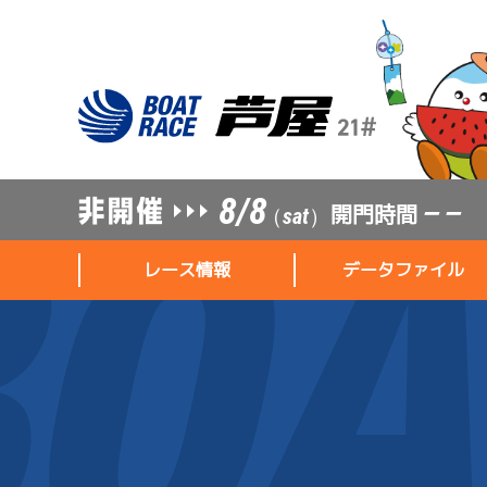
8/8
開門時間
— —
（sat）
レース情報
データファイル
レース情報
データファイル