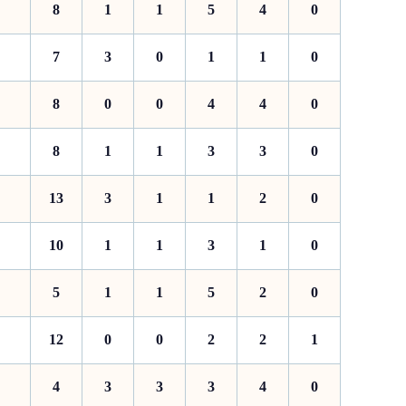
8
1
1
5
4
0
7
3
0
1
1
0
8
0
0
4
4
0
8
1
1
3
3
0
13
3
1
1
2
0
10
1
1
3
1
0
5
1
1
5
2
0
12
0
0
2
2
1
4
3
3
3
4
0