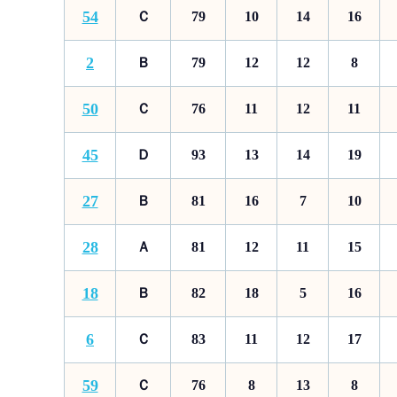
54
Ｃ
79
10
14
16
2
Ｂ
79
12
12
8
50
Ｃ
76
11
12
11
45
Ｄ
93
13
14
19
27
Ｂ
81
16
7
10
28
Ａ
81
12
11
15
18
Ｂ
82
18
5
16
6
Ｃ
83
11
12
17
59
Ｃ
76
8
13
8