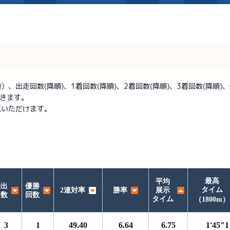
施設案内
得点率ランキング
新人選手紹介
アクセス
出走回数(降順)、1着回数(降順)、2着回数(降順)、3着回数(降順)、優
できます。
選手コメント
無料タクシー・無料バス
覧いただけます。
企画番組
施設案内
ース別情報
外向発売所「アシ夢テラ
ASHIMU CAFE
最高
平均
優出
優勝
タイム
2連対率
勝率
展示
回数
回数
タイム
（1800m）
3
1
49.40
6.64
6.75
1'45"1