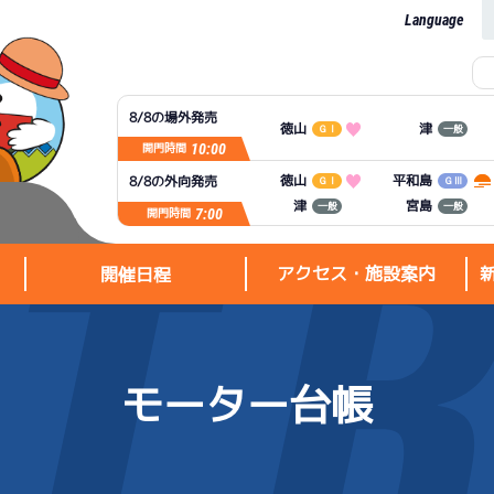
Language
8/8の場外発売
徳山
津
ＧⅠ
一般
10:00
開門時間
平和島
徳山
8/8の外向発売
ＧⅠ
ＧⅢ
宮島
津
一般
一般
7:00
開門時間
アクセス・施設案内
開催日程
モーター台帳
アクセス・