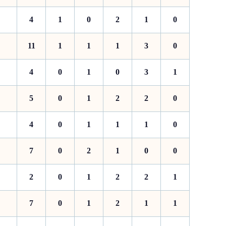
4
1
0
2
1
0
11
1
1
1
3
0
4
0
1
0
3
1
5
0
1
2
2
0
4
0
1
1
1
0
7
0
2
1
0
0
2
0
1
2
2
1
7
0
1
2
1
1