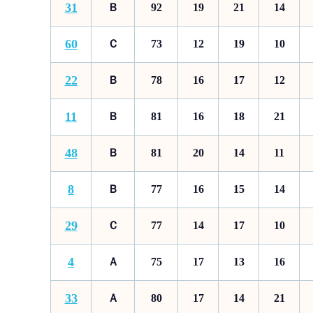
31
Ｂ
92
19
21
14
60
Ｃ
73
12
19
10
22
Ｂ
78
16
17
12
11
Ｂ
81
16
18
21
48
Ｂ
81
20
14
11
8
Ｂ
77
16
15
14
29
Ｃ
77
14
17
10
4
Ａ
75
17
13
16
33
Ａ
80
17
14
21