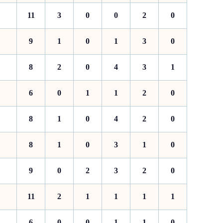
11
3
0
0
2
0
9
1
0
1
3
0
8
2
0
4
3
1
6
0
1
1
2
0
8
1
0
4
2
0
8
1
0
3
1
0
9
0
2
3
2
0
11
2
1
1
1
1
6
0
0
1
1
0