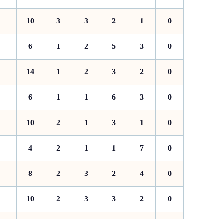
10
3
3
2
1
0
6
1
2
5
3
0
14
1
2
3
2
0
6
1
1
6
3
0
10
2
1
3
1
0
4
2
1
1
7
0
8
2
3
2
4
0
10
2
3
3
2
0