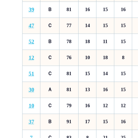
39
Ｂ
81
16
15
16
47
Ｃ
77
14
15
15
52
Ｂ
78
18
11
15
12
Ｃ
76
10
18
8
51
Ｃ
81
15
14
15
30
Ａ
81
13
16
15
10
Ｃ
79
16
12
12
37
Ｂ
91
17
15
16
7
Ｃ
83
8
21
25