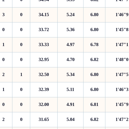
3
0
34.15
5.24
6.80
1'46"9
0
0
33.72
5.36
6.80
1'45"8
1
0
33.33
4.97
6.78
1'47"1
0
0
32.95
4.70
6.82
1'48"0
2
1
32.50
5.34
6.80
1'47"5
1
0
32.39
5.11
6.80
1'46"3
0
0
32.00
4.91
6.81
1'45"9
2
0
31.65
5.04
6.82
1'47"2