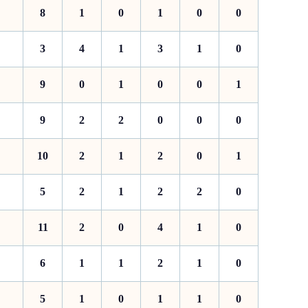
8
1
0
1
0
0
3
4
1
3
1
0
9
0
1
0
0
1
9
2
2
0
0
0
10
2
1
2
0
1
5
2
1
2
2
0
11
2
0
4
1
0
6
1
1
2
1
0
5
1
0
1
1
0