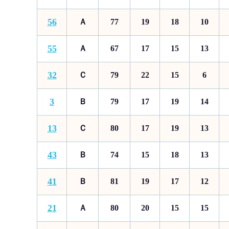
56
Ａ
77
19
18
10
55
Ａ
67
17
15
13
32
Ｃ
79
22
15
6
3
Ｂ
79
17
19
14
13
Ｃ
80
17
19
13
43
Ｂ
74
15
18
13
41
Ｂ
81
19
17
12
21
Ａ
80
20
15
15