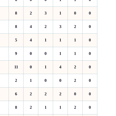
8
2
3
1
0
0
8
4
2
3
2
0
5
4
1
1
1
0
9
0
0
1
1
0
11
0
1
4
2
0
2
1
0
0
2
0
6
2
2
2
0
0
8
2
1
1
2
0