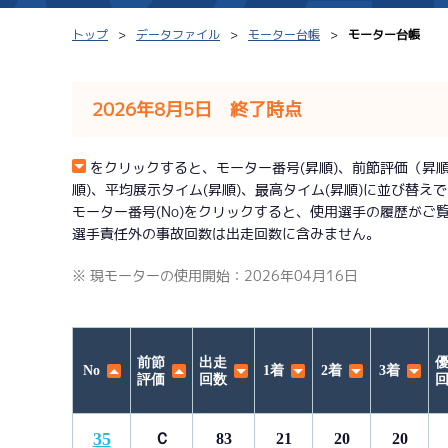
トップ
データファイル
モーター台帳
モーター台帳
2026年8月5日 終了時点
シリーズインデックス
モーター台帳
をクリックすると、モーター番号(昇順)、前節評価（昇順）、
順)、平均展示タイム(昇順)、最高タイム(昇順)に並び替え
レース結果一覧
ボートデータ
モーター番号(No)をクリックすると、使用選手の履歴がご
選手責任外の事故回数は出走回数に含みません。
出走表PDF
出目データ
※ 現モーターの使用開始：2026年04月16日
モーター抽選結果・
水面特性・進入コ
前検タイムランキング
進入コース別選手成績
スター候補選手
前節
出走
No
1着
2着
3着
評価
回数
35
Ｃ
83
21
20
20