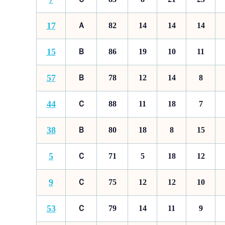
17
Ａ
82
14
14
14
15
Ｂ
86
19
10
11
57
Ｂ
78
12
14
8
44
Ｃ
88
11
18
7
38
Ｂ
80
18
8
15
5
Ｃ
71
5
18
12
9
Ｃ
75
12
12
10
53
Ｃ
79
14
11
9