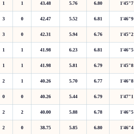
1
1
43.48
5.76
6.80
1'45"7
3
0
42.47
5.52
6.81
1'46"9
3
0
42.31
5.94
6.76
1'45"2
1
1
41.98
6.23
6.81
1'46"5
1
1
41.98
5.81
6.79
1'45"8
2
1
40.26
5.70
6.77
1'46"8
0
0
40.26
5.44
6.79
1'47"1
2
2
40.00
5.88
6.78
1'46"5
2
0
38.75
5.85
6.80
1'46"4