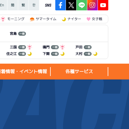
SNS
モーニング
サマータイム
ナイター
女子戦
宮島
一般
三国
鳴門
戸田
一般
一般
一般
住之江
下関
大村
一般
一般
一般
新着情報・イベント情報
各種サービス
新着情報・
各種サービス
イベント情報