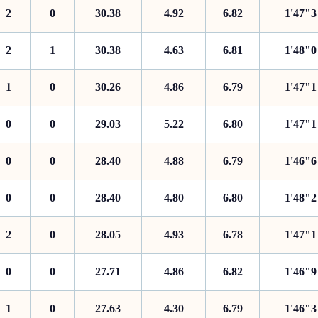
2
0
30.38
4.92
6.82
1'47"3
2
1
30.38
4.63
6.81
1'48"0
1
0
30.26
4.86
6.79
1'47"1
0
0
29.03
5.22
6.80
1'47"1
0
0
28.40
4.88
6.79
1'46"6
0
0
28.40
4.80
6.80
1'48"2
2
0
28.05
4.93
6.78
1'47"1
0
0
27.71
4.86
6.82
1'46"9
1
0
27.63
4.30
6.79
1'46"3