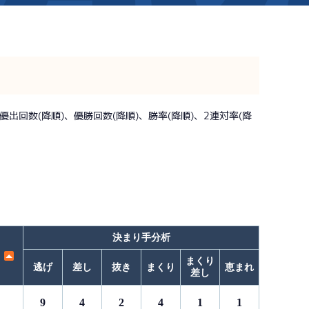
新着情報
芦屋サンライズメンバーズ
イベント情報（本場）
キャッシュレス会員｢アシ夢カー
BTS勝山
出回数(降順)、優勝回数(降順)、勝率(降順)、2連対率(降
BTS情報
メールマガジン
時刻表
BTS高城
電話投票キャンペーン
TEL情報
BTS金峰
ス」
BTS日向
BTS天文館
決まり手分析
まくり
逃げ
差し
抜き
まくり
恵まれ
差し
9
4
2
4
1
1