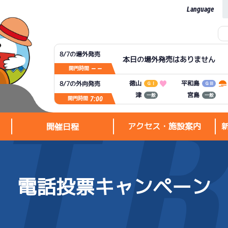
Language
8/7の場外発売
本日の場外発売はありません
— —
開門時間
平和島
徳山
8/7の外向発売
ＧⅠ
ＧⅢ
宮島
津
一般
一般
7:00
開門時間
アクセス・施設案内
開催日程
電話投票キャンペーン
アクセス・