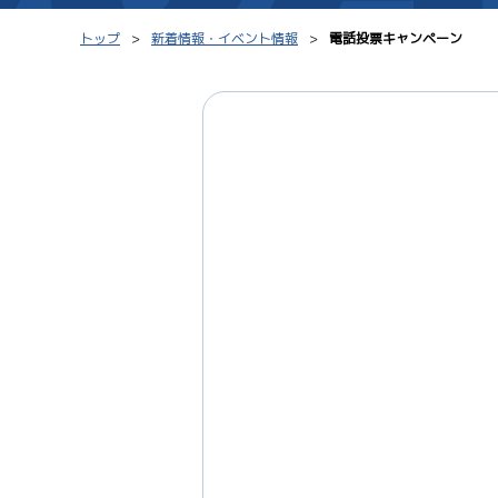
トップ
新着情報・イベント情報
電話投票キャンペーン
シリーズインデックス
モーター台帳
レース結果一覧
ボートデータ
出走表PDF
出目データ
モーター抽選結果・
水面特性・進入コ
前検タイムランキング
進入コース別選手成績
スター候補選手