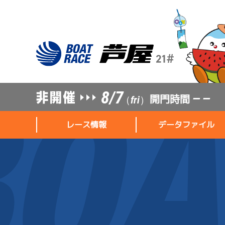
8/7
開門時間
— —
（fri）
レース情報
データファイル
レース情報
データファイル