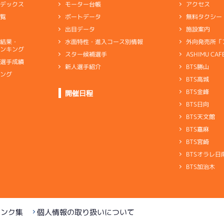
アクセス
モーター台帳
ンデックス
無料タクシー
ボートデータ
一覧
施設案内
出目データ
外向発売所「
水面特性・進入コース別情報
選結果・
ンキング
ASHIMU CAF
スター候補選手
別選手成績
BTS勝山
新人選手紹介
キング
BTS高城
ト
BTS金峰
開催日程
BTS日向
BTS天文館
BTS嘉麻
BTS宮崎
BTSオラレ日
BTS加治木
リンク集
個人情報の取り扱いについて