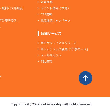
新着情報
イベント情報（本場）
・無料バス時刻表
BTS情報
電話投票キャンペーン
アシ夢テラス」
E
各種サービス
芦屋サンライズメンバーズ
キャッシュレス会員｢アシ夢カード｣
メールマガジン
TEL情報
南
Copyrights (C) 2022 BoatRace Ashiya All Rights Reserved.