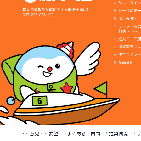
シリーズイ
福岡県遠賀郡芦屋町大字芦屋3540番地
レース結果
093-223-0581(代)
出走表PDF
モーター抽
前検タイムラ
進入コース
得点率ラン
選手コメン
企画番組
ご意見・ご要望
よくあるご質問
推奨環境