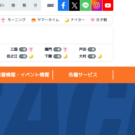
SNS
モーニング
サマータイム
ナイター
女子戦
三国
鳴門
戸田
一般
一般
一般
住之江
下関
大村
一般
一般
一般
新着情報・イベント情報
各種サービス
新着情報・
各種サービス
イベント情報