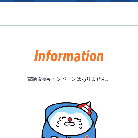
施設案内
得点率ランキング
新人選手紹介
アクセス
Information
選手コメント
無料タクシー・無料バス
企画番組
施設案内
電話投票キャンペーンはありません。
ース別情報
外向発売所「アシ夢テラ
ASHIMU CAFE