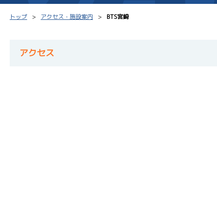
トップ
アクセス・施設案内
BTS宮崎
アクセス
シリーズインデックス
モーター台帳
得点率
レース結果一覧
ボートデータ
選手コ
出走表PDF
出目データ
企画番
モーター抽選結果・
水面特性・進入コース別
前検タイムランキング
進入コース別選手成績
スター候補選手