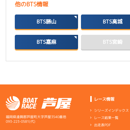
他のBTS情報
BTS勝山
BTS高城
BTS嘉麻
BTS宮崎
レース情報
シリーズインデックス
福岡県遠賀郡芦屋町大字芦屋3540番地
レース結果一覧
093-223-0581(代)
出走表PDF