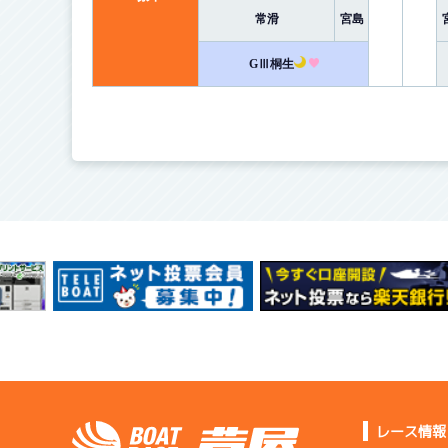
常滑
宮島
GⅢ桐生
レース情報