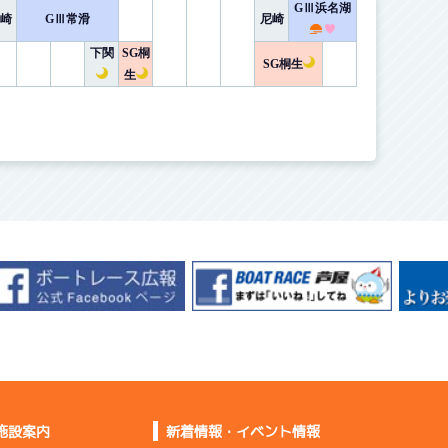
GⅢ浜名湖
崎
GⅢ常滑
尼崎
下関
SG桐
SG桐生
生
施設案内
新着情報・イベント情報