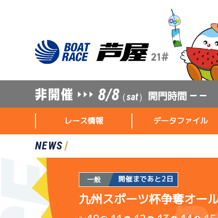
8/8
開門時間
— —
（sat）
レース情報
データファイル
NEWS
開催まであと2日
一般
九州スポーツ杯争奪オー
レース情報
データファイル