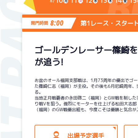
10
11
12
13
14
15
8
月
火
水
木
金
第1レース・スター
8:00
開門時間
シリーズインデックス
モーター台帳
ゴールデンレーサー篠崎を
が追う!
レース結果一覧
ボートデータ
出走表PDF
出目データ
お盆のオール福岡支部戦は、1月73周年の優出でゴ
モーター抽選結果・
た篠崎仁志（福岡）が主役。その後も6月尼崎周年、
水面特性・進入コ
る。
前検タイムランキング
当地正月戦覇者の永田啓二（福岡）とGW戦を制した
進入コース別選手成績
スター候補選手
り戦Vを狙う。強烈にモーターを仕上げる松田大志郎
（福岡）のGW戦優出組も、今度こそは優勝と気合が
出場予定選手