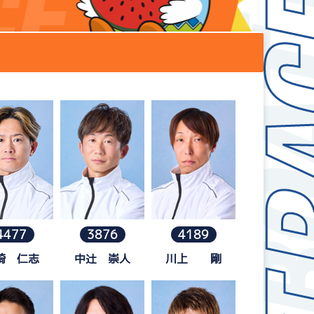
新着情報
芦屋サンライズメンバーズ
イベント情報（本場）
キャッシュレス会員｢アシ夢カー
BTS勝山
BTS情報
メールマガジン
時刻表
BTS高城
電話投票キャンペーン
TEL情報
BTS金峰
ス」
BTS日向
4477
3876
4189
BTS天文館
崎 仁志
中辻 崇人
川上 剛