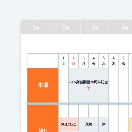
1
2
3
4
月
月
月
月
1
2
3
4
5
6
7
土
日
月
火
水
木
金
BTS高城開設28周年記念
本場
SGびわこ
尼崎
津
場外