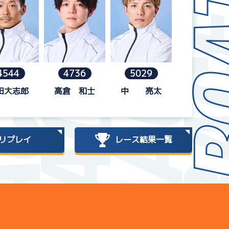
4544
4736
5029
田大志郎
高倉 和士
中 亮太
リプレイ
レース結果一覧