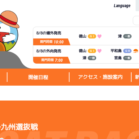
Language
8/8の場外発売
徳山
津
ＧⅠ
一般
10:00
開門時間
平和島
徳山
8/8の外向発売
ＧⅠ
ＧⅢ
宮島
津
一般
一般
7:00
開門時間
アクセス・施設案内
開催日程
ル九州選抜戦
アクセス・