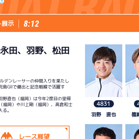
土
施設案内
8:12
ト展示
得点率ランキング
新人選手紹介
アクセス
永田、羽野、松田
選手コメント
無料タクシー・無料バス
企画番組
施設案内
ールデンレーサーの仲間入りを果たし
児島GⅡで優出と記念戦線で活躍す
ース別情報
外向発売所「アシ夢テラ
羽野直也（福岡）は今年2度目の里帰
4831
ASHIMU CAFE
（福岡）や川上剛（福岡）、高倉和士
入る。
羽野 直也
篠
レース展望