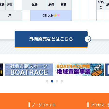
びわ
宮島
戸田
児島
尼崎
宮島
尼
こ
津
GⅢ大村
外向発売などはこちら
データファイル
アクセス・