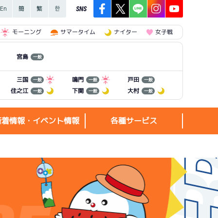
SNS
モーニング
サマータイム
ナイター
女子戦
宮島
一般
三国
鳴門
戸田
一般
一般
一般
住之江
下関
大村
一般
一般
一般
新着情報・イベント情報
各種サービス
新着情報・
各種サービス
イベント情報