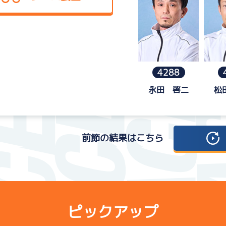
4288
永田 啓二
松
前節の結果はこちら
ピックアップ