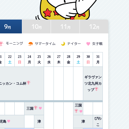
9
10
11
12
月
月
月
月
モーニング
サマータイム
ナイター
女子戦
1
22
23
24
25
26
27
28
29
30
31
金
土
日
月
火
水
木
金
土
日
月
ギラヴァン
ツ北九州カ
ニッカン・コム杯
ップ
三国
三国
びわ
児島
津
津
こ