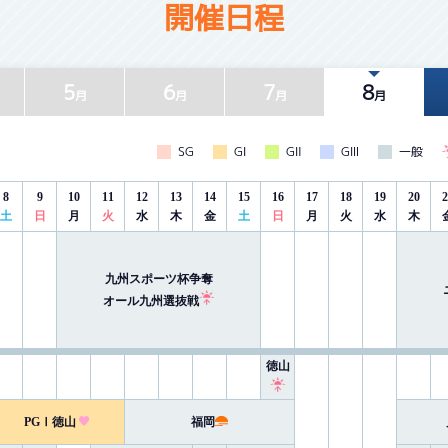
開催日程
5
6
7
8
月
月
月
月
SG
GⅠ
GⅡ
GⅢ
一般
8
9
10
11
12
13
14
15
16
17
18
19
20
2
土
日
月
火
水
木
金
土
日
月
火
水
木
九州スポーツ杯争奪
オール九州選抜戦
徳山
PGⅠ徳山
福岡