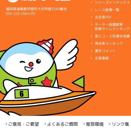
シリーズインデックス
福岡県遠賀郡芦屋町大字芦屋3540番地
レース結果一覧
093-223-0581(代)
出走表PDF
モーター抽選結果・
前検タイムランキング
進入コース別選手成績
得点率ランキング
選手コメント
企画番組
ご意見・ご要望
よくあるご質問
推奨環境
リンク集