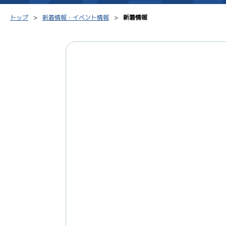
トップ
新着情報・イベント情報
新着情報
シリーズインデックス
モーター台帳
得点率
レース結果一覧
ボートデータ
選手コ
出走表PDF
出目データ
企画番
モーター抽選結果・
水面特性・進入コース別
前検タイムランキング
進入コース別選手成績
スター候補選手