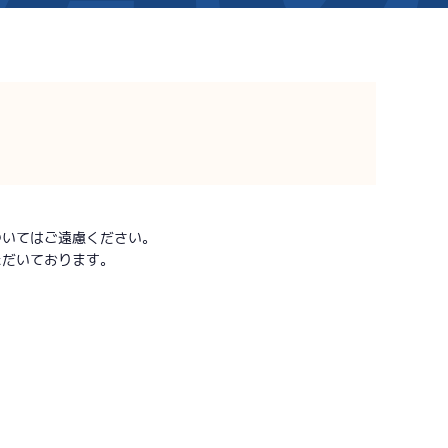
新着情報
芦屋サンライズメンバーズ
イベント情報（本場）
キャッシュレス会員｢アシ夢カー
BTS勝山
BTS情報
メールマガジン
時刻表
BTS高城
ついてはご遠慮ください。
電話投票キャンペーン
TEL情報
BTS金峰
ただいております。
ス」
BTS日向
BTS天文館