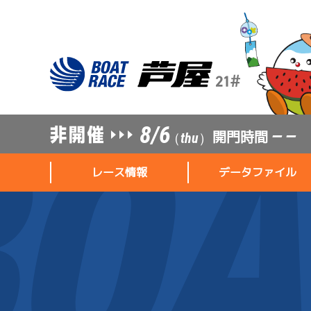
8/6
開門時間
— —
（thu）
レース情報
データファイル
レース情報
データファイル