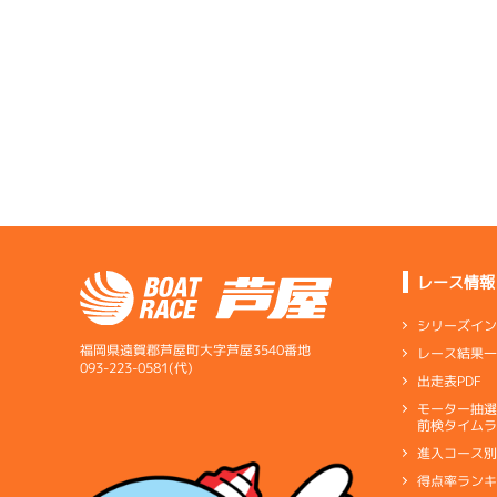
レース情報
シリーズイ
福岡県遠賀郡芦屋町大字芦屋3540番地
レース結果
093-223-0581(代)
出走表PDF
モーター抽
前検タイムラ
進入コース
得点率ラン