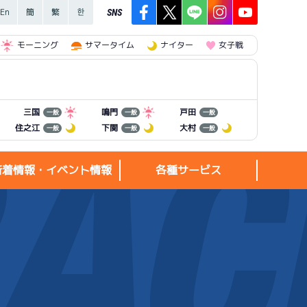
SNS
モーニング
サマータイム
ナイター
女子戦
三国
鳴門
戸田
一般
一般
一般
住之江
下関
大村
一般
一般
一般
新着情報・イベント情報
各種サービス
新着情報・
各種サービス
イベント情報