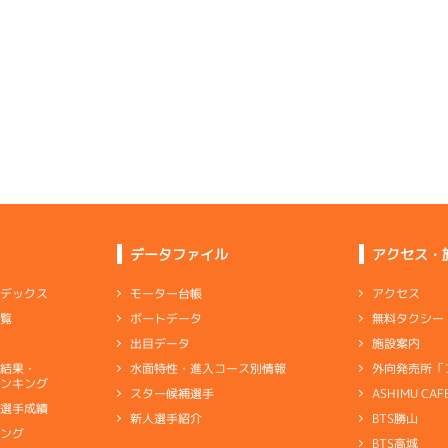
データファイル
アクセス・
アクセス
モーター台帳
ンデックス
無料タクシー
ボートデータ
一覧
施設案内
出目データ
外向発売所「
水面特性・進入コース別情報
選結果・
ンキング
ASHIMU CAF
スター候補選手
別選手成績
BTS勝山
新人選手紹介
キング
BTS高城