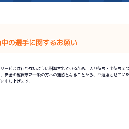
施設案内
動中の選手に関するお願い
得点率ランキング
新人選手紹介
アクセス
選手コメント
無料タクシー・無料バス
ンサービスは行わないように指導されているため、入り待ち・出待ちに
企画番組
施設案内
は、安全の確保また一般の方への迷惑となることから、ご遠慮させてい
願い申し上げます。
ース別情報
外向発売所「アシ夢テラ
ASHIMU CAFE