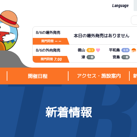
Language
8/6の場外発売
本日の場外発売はありません
— —
開門時間
平和島
徳山
8/6の外向発売
ＧⅠ
ＧⅢ
宮島
津
一般
一般
7:00
開門時間
アクセス・施設案内
開催日程
新着情報
アクセス・