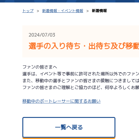
トップ
新着情報・イベント情報
新着情報
2024/07/03
選手の入り待ち・出待ち及び移
シリーズインデックス
モーター台帳
レース結果一覧
ボートデータ
ファンの皆さまへ
選手は、イベント等で事前に許可された場所以外でのファ
出走表PDF
出目データ
また、移動中の選手とファンの皆さまの接触につきまして
モーター抽選結果・
ファンの皆さまのご理解とご協力のほど、何卒よろしくお
水面特性・進入コ
前検タイムランキング
移動中のボートレーサーに関するお願い
進入コース別選手成績
スター候補選手
一覧へ戻る