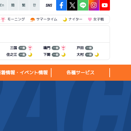
SNS
モーニング
サマータイム
ナイター
女子戦
三国
鳴門
戸田
一般
一般
一般
住之江
下関
大村
一般
一般
一般
新着情報・イベント情報
各種サービス
新着情報・
各種サービス
イベント情報