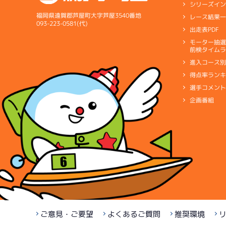
シリーズイ
福岡県遠賀郡芦屋町大字芦屋3540番地
レース結果
093-223-0581(代)
出走表PDF
モーター抽
前検タイムラ
進入コース
得点率ラン
選手コメン
企画番組
ご意見・ご要望
よくあるご質問
推奨環境