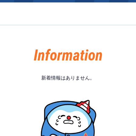
施設案内
得点率ランキング
新人選手紹介
アクセス
Information
選手コメント
無料タクシー・無料バス
企画番組
施設案内
新着情報はありません。
ース別情報
外向発売所「アシ夢テラ
ASHIMU CAFE