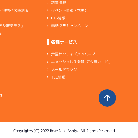
新着情報
イベント情報（本場）
・無料バス時刻表
BTS情報
電話投票キャンペーン
アシ夢テラス」
E
各種サービス
芦屋サンライズメンバーズ
キャッシュレス会員｢アシ夢カード｣
メールマガジン
TEL情報
南
Copyrights (C) 2022 BoatRace Ashiya All Rights Reserved.