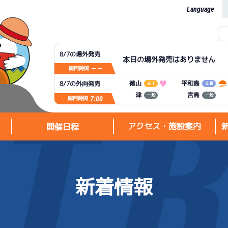
Language
8/7の場外発売
本日の場外発売はありません
— —
開門時間
平和島
徳山
8/7の外向発売
ＧⅠ
ＧⅢ
宮島
津
一般
一般
7:00
開門時間
アクセス・施設案内
開催日程
新着情報
アクセス・