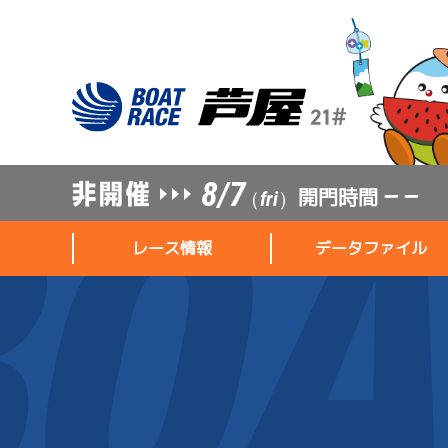
8/7
開門時間
— —
（fri）
レース情報
データファイル
レース情報
データファイル