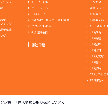
アクセス
モーター台帳
ンデックス
無料タクシー
ボートデータ
一覧
施設案内
出目データ
外向発売所「
水面特性・進入コース別情報
選結果・
ンキング
ASHIMU CAF
スター候補選手
別選手成績
BTS勝山
新人選手紹介
キング
BTS高城
ト
BTS金峰
開催日程
BTS日向
BTS天文館
BTS嘉麻
BTS宮崎
BTSオラレ日
BTS加治木
リンク集
個人情報の取り扱いについて