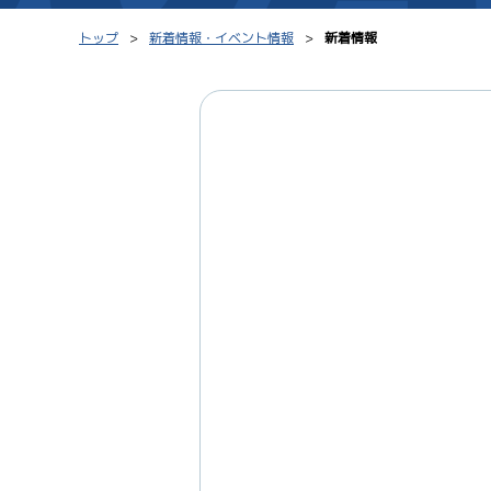
トップ
新着情報・イベント情報
新着情報
シリーズインデックス
モーター台帳
レース結果一覧
ボートデータ
出走表PDF
出目データ
モーター抽選結果・
水面特性・進入コ
前検タイムランキング
進入コース別選手成績
スター候補選手