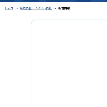
トップ
新着情報・イベント情報
新着情報
シリーズインデックス
モーター台帳
得点率
レース結果一覧
ボートデータ
選手コ
出走表PDF
出目データ
企画番
モーター抽選結果・
水面特性・進入コース別
前検タイムランキング
進入コース別選手成績
スター候補選手