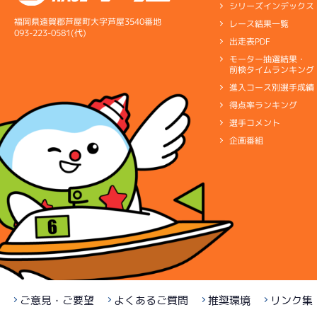
シリーズインデックス
福岡県遠賀郡芦屋町大字芦屋3540番地
レース結果一覧
093-223-0581(代)
出走表PDF
モーター抽選結果・
前検タイムランキング
進入コース別選手成績
得点率ランキング
選手コメント
企画番組
ご意見・ご要望
よくあるご質問
推奨環境
リンク集