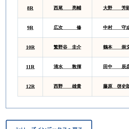
8R
西尾 亮輔
大野 芳
9R
広次 修
中村 守
10R
繁野谷 圭介
鶴本 崇
11R
清水 敦揮
田中 辰
12R
西野 雄貴
藤原 啓史