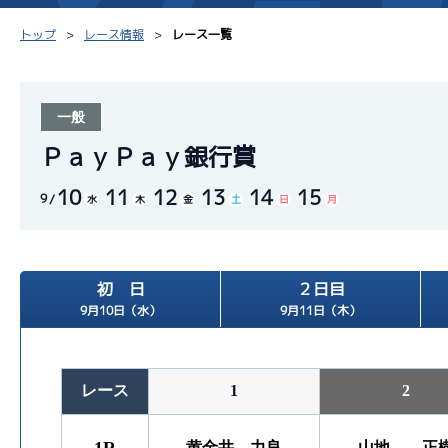
トップ
レース情報
レース一覧
一般
シリーズインデックス
モーター台帳
得点率
ＰａｙＰａｙ銀行賞
10
11
12
13
14
15
レース結果一覧
ボートデータ
選手コ
9
水
木
金
土
日
月
出走表PDF
出目データ
企画番
モーター抽選結果・
初 日
２日目
水面特性・進入コース別
前検タイムランキング
9月10日（水）
9月11日（木）
進入コース別選手成績
スター候補選手
レース
1
2
黄金井 力良
山地 正