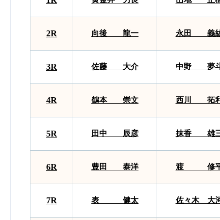
1R
2R
向後 龍一
永田 義
3R
佐藤 大介
中野 夢
4R
鶴本 崇文
西川 拓
5R
田中 辰彦
抹香 雄
6R
豊田 泰洋
渡 修
7R
表 健太
佐々木 大