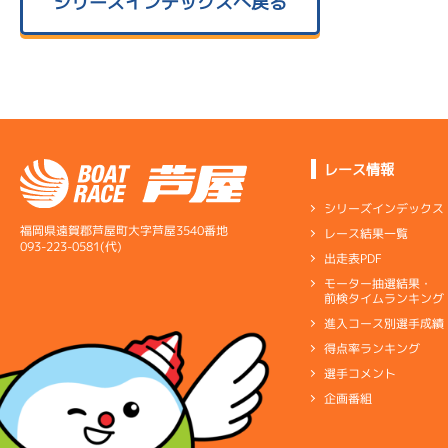
シリーズインデックスへ戻る
レース情報
シリーズインデックス
福岡県遠賀郡芦屋町大字芦屋3540番地
レース結果一覧
093-223-0581(代)
出走表PDF
モーター抽選結果・
前検タイムランキング
進入コース別選手成績
得点率ランキング
選手コメント
企画番組