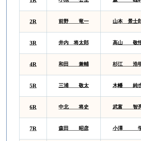
1R
2R
前野 竜一
山本 景士
3R
井内 将太郎
高山 敬
4R
和田 兼輔
杉江 浩
5R
三浦 敬太
木幡 純
6R
中北 将史
武富 智
7R
森田 昭彦
小澤 