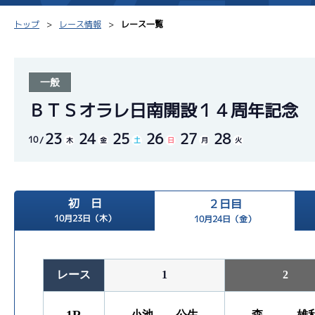
トップ
レース情報
レース一覧
一般
シリーズインデックス
モーター台帳
得点率
ＢＴＳオラレ日南開設１４周年記念
23
24
25
26
27
28
レース結果一覧
ボートデータ
選手コ
10
木
金
土
日
月
火
出走表PDF
出目データ
企画番
モーター抽選結果・
初 日
２日目
水面特性・進入コース別
前検タイムランキング
10月23日（木）
10月24日（金）
進入コース別選手成績
スター候補選手
レース
1
2
小池 公生
森 雄