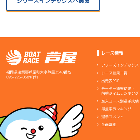
シリーズインデックスへ戻る
レース情報
シリーズインデックス
福岡県遠賀郡芦屋町大字芦屋3540番地
レース結果一覧
093-223-0581(代)
出走表PDF
モーター抽選結果・
前検タイムランキング
進入コース別選手成績
得点率ランキング
選手コメント
企画番組