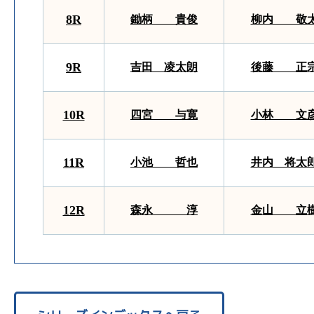
8R
鋤柄 貴俊
柳内 敬
9R
吉田 凌太朗
後藤 正
10R
四宮 与寛
小林 文
11R
小池 哲也
井内 将太
12R
森永 淳
金山 立