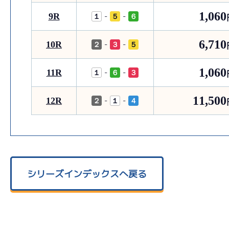
1,060
9R
-
-
１
５
６
6,710
10R
-
-
２
３
５
1,060
11R
-
-
１
６
３
11,500
12R
-
-
２
１
４
シリーズインデックスへ戻る