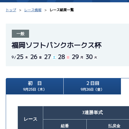
トップ
レース情報
レース結果一覧
一般
シリーズインデックス
モーター台帳
得点率
福岡ソフトバンクホークス杯
25
26
27
28
29
30
レース結果一覧
ボートデータ
選手コ
9
木
金
土
日
月
火
出走表PDF
出目データ
企画番
モーター抽選結果・
初 日
２日目
水面特性・進入コース別
前検タイムランキング
9月25日（木）
9月26日（金）
進入コース別選手成績
スター候補選手
3連勝単式
レース
組番
払戻金