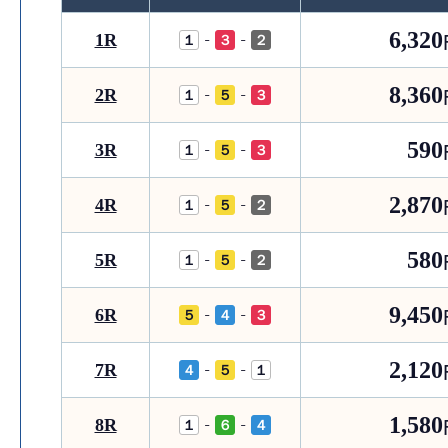
6,320
1R
-
-
１
３
２
8,360
2R
-
-
１
５
３
590
3R
-
-
１
５
３
2,870
4R
-
-
１
５
２
580
5R
-
-
１
５
２
9,450
6R
-
-
５
４
３
2,120
7R
-
-
４
５
１
1,580
8R
-
-
１
６
４