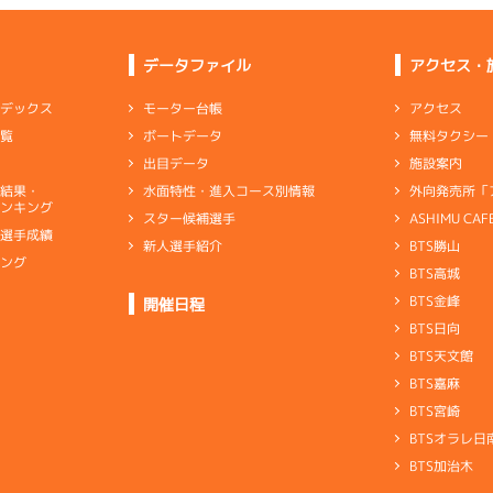
データファイル
アクセス・
アクセス
モーター台帳
ンデックス
無料タクシー
ボートデータ
一覧
施設案内
出目データ
外向発売所「
水面特性・進入コース別情報
選結果・
ンキング
ASHIMU CAF
スター候補選手
別選手成績
BTS勝山
新人選手紹介
キング
BTS高城
ト
BTS金峰
開催日程
BTS日向
BTS天文館
BTS嘉麻
BTS宮崎
BTSオラレ日
BTS加治木