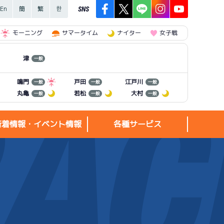
SNS
モーニング
サマータイム
ナイター
女子戦
津
一般
江戸川
鳴門
戸田
一般
一般
一般
丸亀
若松
大村
一般
一般
一般
新着情報・イベント情報
各種サービス
新着情報・
各種サービス
イベント情報