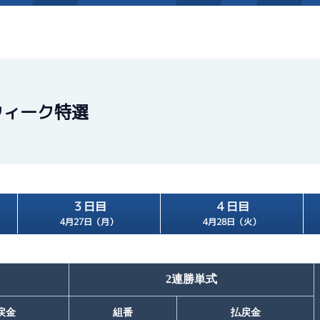
施設案内
得点率ランキング
新人選手紹介
アクセス
ウィーク特選
選手コメント
無料タクシー・無料バス
企画番組
施設案内
３日目
４日目
ース別情報
外向発売所「アシ夢テラ
4月27日（月）
4月28日（火）
ASHIMU CAFE
2連勝単式
戻金
組番
払戻金