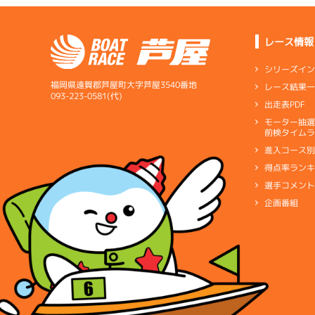
レース情報
シリーズイ
福岡県遠賀郡芦屋町大字芦屋3540番地
レース結果
093-223-0581(代)
出走表PDF
モーター抽
前検タイムラ
進入コース
得点率ラン
選手コメン
企画番組