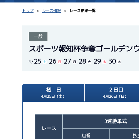
トップ
レース情報
レース結果一覧
一般
シリーズインデックス
モーター台帳
スポーツ報知杯争奪ゴールデン
25
26
27
28
29
30
レース結果一覧
ボートデータ
4
土
日
月
火
水
木
出走表PDF
出目データ
モーター抽選結果・
初 日
２日目
水面特性・進入コ
前検タイムランキング
4月25日（土）
4月26日（日）
進入コース別選手成績
スター候補選手
3連勝単式
レース
組番
払