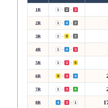
1R
-
-
１
２
３
2R
-
-
１
４
２
3R
-
-
１
５
２
4R
-
-
１
４
３
5R
-
-
１
３
５
6R
-
-
５
３
４
7R
-
-
１
３
６
1
8R
-
-
４
３
１