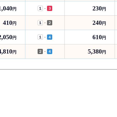
1,040
230
-
１
３
円
円
410
240
-
１
２
円
円
2,050
610
-
１
４
円
円
4,810
5,380
-
２
４
円
円