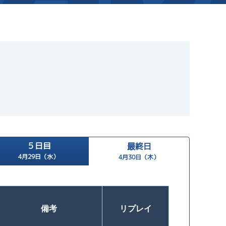
新着情報
芦屋サンライズメンバーズ
イベント情報（本場）
キャッシュレス会員｢アシ夢カー
BTS勝山
BTS情報
メールマガジン
時刻表
BTS高城
電話投票キャンペーン
TEL情報
BTS金峰
５日目
最終日
ス」
BTS日向
4月29日（水）
4月30日（木）
BTS天文館
備考
リプレイ