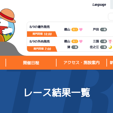
Language
8/9の場外発売
徳山
戸田
ＧⅠ
一般
10:00
開門時間
徳山
三国
8/9の外向発売
ＧⅠ
一般
住之江
津
一般
一般
7:00
開門時間
アクセス・施設案内
開催日程
レース結果一覧
アクセス・