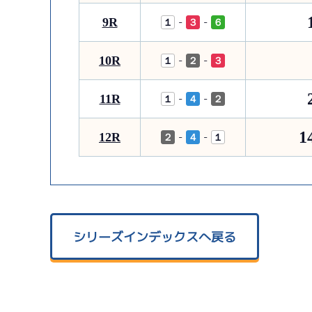
9R
-
-
１
３
６
10R
-
-
１
２
３
11R
-
-
１
４
２
1
12R
-
-
２
４
１
シリーズインデックスへ戻る