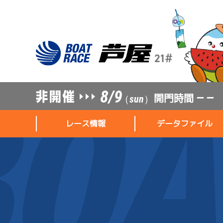
8/9
開門時間
— —
（sun）
レース情報
データファイル
レース情報
データファイル