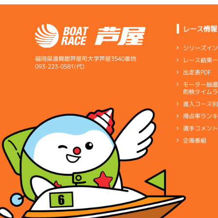
レース情報
シリーズイ
福岡県遠賀郡芦屋町大字芦屋3540番地
レース結果
093-223-0581(代)
出走表PDF
モーター抽
前検タイムラ
進入コース
得点率ラン
選手コメン
企画番組