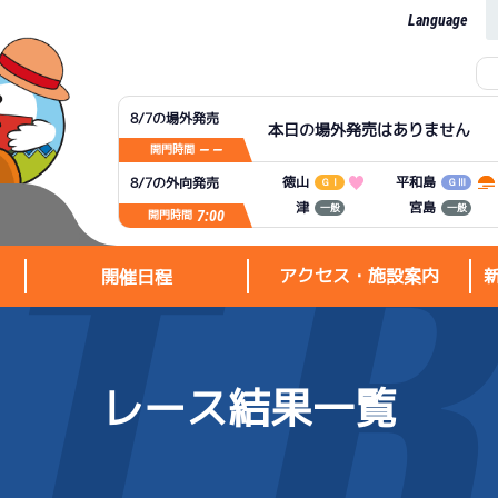
Language
8/7の場外発売
本日の場外発売はありません
— —
開門時間
平和島
徳山
8/7の外向発売
ＧⅠ
ＧⅢ
宮島
津
一般
一般
7:00
開門時間
アクセス・施設案内
開催日程
レース結果一覧
アクセス・