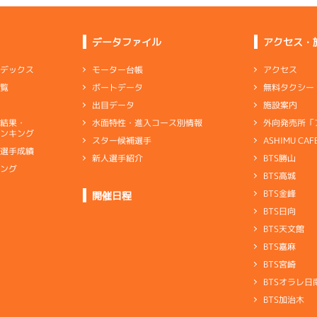
データファイル
アクセス・
アクセス
モーター台帳
ンデックス
無料タクシー
ボートデータ
一覧
施設案内
出目データ
外向発売所「
水面特性・進入コース別情報
選結果・
ンキング
ASHIMU CAF
スター候補選手
別選手成績
BTS勝山
新人選手紹介
キング
BTS高城
ト
BTS金峰
開催日程
BTS日向
BTS天文館
BTS嘉麻
BTS宮崎
BTSオラレ日
BTS加治木