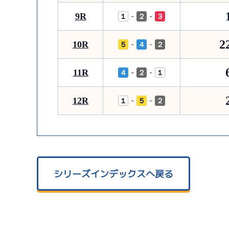
9R
-
-
１
２
３
2
10R
-
-
５
４
２
11R
-
-
４
２
１
12R
-
-
１
５
２
シリーズインデックスへ戻る