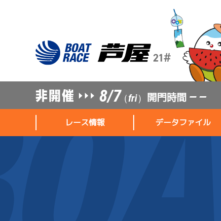
8/7
開門時間
— —
（fri）
レース情報
データファイル
レース情報
データファイル