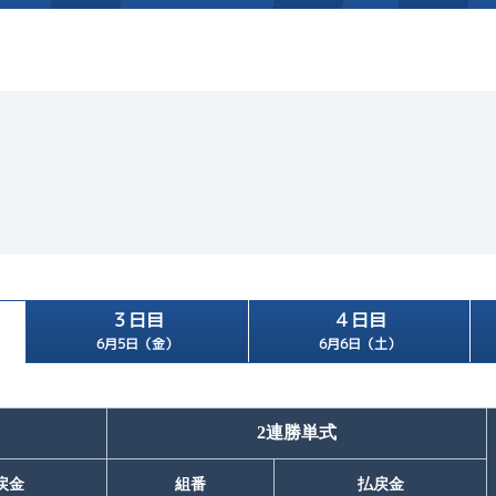
施設案内
得点率ランキング
新人選手紹介
アクセス
選手コメント
無料タクシー・無料バス
企画番組
施設案内
３日目
４日目
ース別情報
外向発売所「アシ夢テラ
6月5日（金）
6月6日（土）
ASHIMU CAFE
2連勝単式
戻金
組番
払戻金