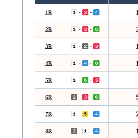
1R
-
-
１
３
４
2R
-
-
１
３
６
3R
-
-
１
２
３
4R
-
-
１
４
６
5R
-
-
１
６
３
6R
-
-
２
３
６
7R
-
-
１
５
４
8R
-
-
２
１
４