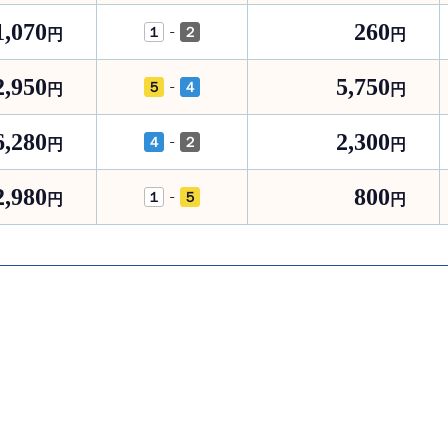
1,070
260
-
１
２
円
円
2,950
5,750
-
５
４
円
円
6,280
2,300
-
４
２
円
円
2,980
800
-
１
５
円
円