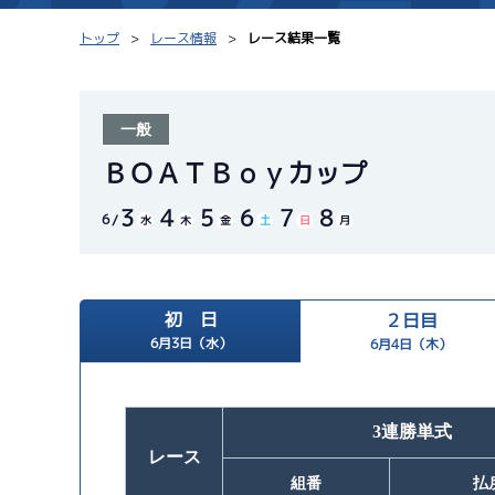
トップ
レース情報
レース結果一覧
一般
シリーズインデックス
モーター台帳
ＢＯＡＴＢｏｙカップ
3
4
5
6
7
8
レース結果一覧
ボートデータ
6
水
木
金
土
日
月
出走表PDF
出目データ
モーター抽選結果・
初 日
２日目
水面特性・進入コ
前検タイムランキング
6月3日（水）
6月4日（木）
進入コース別選手成績
スター候補選手
3連勝単式
レース
組番
払