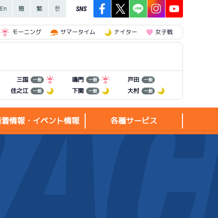
SNS
モーニング
サマータイム
ナイター
女子戦
三国
鳴門
戸田
一般
一般
一般
住之江
下関
大村
一般
一般
一般
新着情報・イベント情報
各種サービス
新着情報・
各種サービス
イベント情報