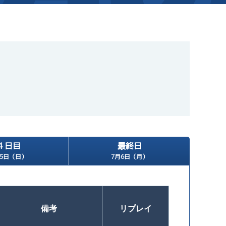
新着情報
芦屋サンライズメンバーズ
イベント情報（本場）
キャッシュレス会員｢アシ夢カー
BTS勝山
BTS情報
メールマガジン
時刻表
BTS高城
電話投票キャンペーン
TEL情報
BTS金峰
４日目
最終日
ス」
BTS日向
月5日（日）
7月6日（月）
BTS天文館
備考
リプレイ