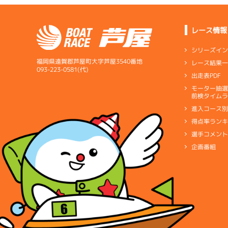
レース情報
シリーズイ
福岡県遠賀郡芦屋町大字芦屋3540番地
レース結果
093-223-0581(代)
出走表PDF
モーター抽
前検タイムラ
進入コース
得点率ラン
選手コメン
企画番組