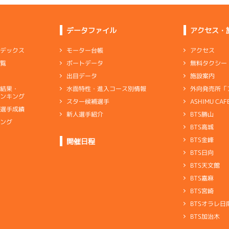
データファイル
アクセス・
アクセス
モーター台帳
ンデックス
無料タクシー
ボートデータ
一覧
施設案内
出目データ
外向発売所「
水面特性・進入コース別情報
選結果・
ンキング
ASHIMU CAF
スター候補選手
別選手成績
BTS勝山
新人選手紹介
キング
BTS高城
ト
BTS金峰
開催日程
BTS日向
BTS天文館
BTS嘉麻
BTS宮崎
BTSオラレ日
BTS加治木