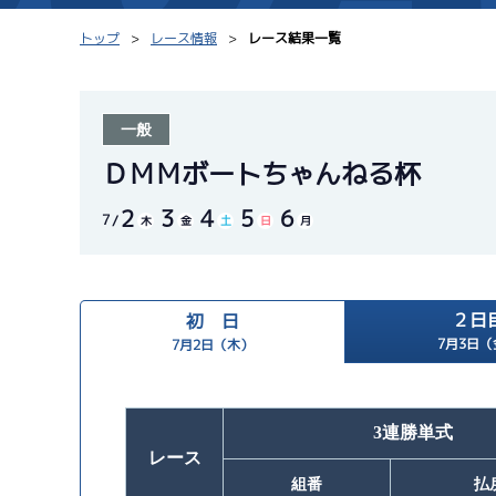
トップ
レース情報
レース結果一覧
一般
シリーズインデックス
モーター台帳
ＤＭＭボートちゃんねる杯
2
3
4
5
6
レース結果一覧
ボートデータ
7
木
金
土
日
月
出走表PDF
出目データ
モーター抽選結果・
２日
初 日
水面特性・進入コ
前検タイムランキング
7月3日（
7月2日（木）
進入コース別選手成績
スター候補選手
3連勝単式
レース
組番
払