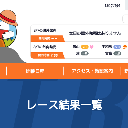
Language
8/7の場外発売
本日の場外発売はありません
— —
開門時間
平和島
徳山
8/7の外向発売
ＧⅠ
ＧⅢ
宮島
津
一般
一般
7:00
開門時間
アクセス・施設案内
開催日程
レース結果一覧
アクセス・