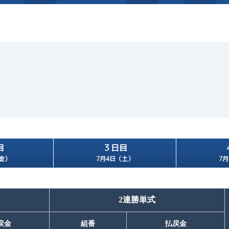
施設案内
得点率ランキング
新人選手紹介
アクセス
選手コメント
無料タクシー・無料バス
企画番組
施設案内
目
３日目
ース別情報
外向発売所「アシ夢テラ
金）
7月4日（土）
7
ASHIMU CAFE
2連勝単式
戻金
組番
払戻金