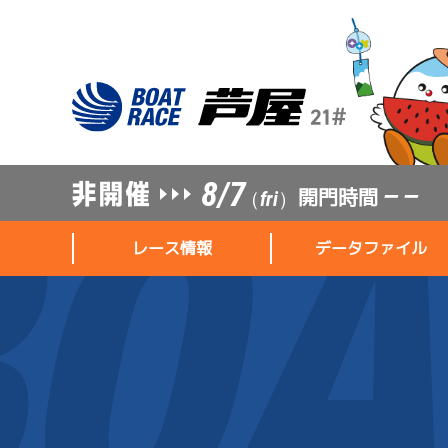
8/7
開門時間
— —
（fri）
レース情報
データファイル
レース情報
データファイル