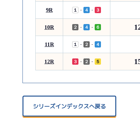
9R
-
-
１
４
３
1
10R
-
-
２
４
６
11R
-
-
１
２
４
1
12R
-
-
３
２
５
シリーズインデックスへ戻る