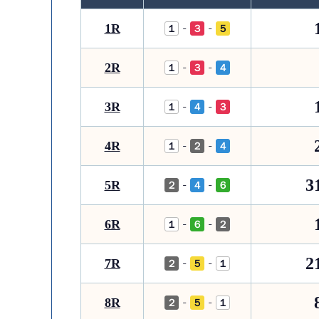
1R
-
-
１
３
５
2R
-
-
１
３
４
3R
-
-
１
４
３
4R
-
-
１
２
４
3
5R
-
-
２
４
６
6R
-
-
１
６
２
2
7R
-
-
２
５
１
8R
-
-
２
５
１