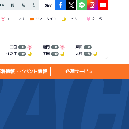
SNS
モーニング
サマータイム
ナイター
女子戦
三国
鳴門
戸田
一般
一般
一般
住之江
下関
大村
一般
一般
一般
新着情報・イベント情報
各種サービス
新着情報・
各種サービス
イベント情報